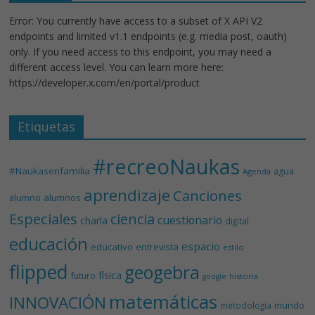
Error: You currently have access to a subset of X API V2
endpoints and limited v1.1 endpoints (e.g. media post, oauth)
only. If you need access to this endpoint, you may need a
different access level. You can learn more here:
https://developer.x.com/en/portal/product
Etiquetas
#recreoNaukas
#Naukasenfamilia
agua
Agenda
aprendizaje
Canciones
alumnos
alumno
Especiales
ciencia
cuestionario
charla
digital
educación
espacio
educativo
entrevista
estilo
flipped
geogebra
física
futuro
historia
google
matemáticas
INNOVACIÓN
mundo
metodología