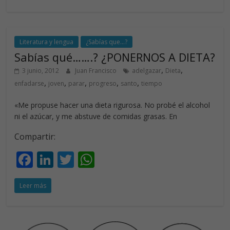
b
e
er
s
o
dI
A
o
n
p
Literatura y lengua
¿Sabías que...?
Sabías qué…….? ¿PONERNOS A DIETA?
k
p
,
,
3 junio, 2012
Juan Francisco
adelgazar
Dieta
,
,
,
,
,
enfadarse
joven
parar
progreso
santo
tiempo
«Me propuse hacer una dieta rigurosa. No probé el alcohol
ni el azúcar, y me abstuve de comidas grasas. En
Compartir:
F
Li
T
W
ac
n
w
h
Leer más
e
k
itt
at
b
e
er
s
o
dI
A