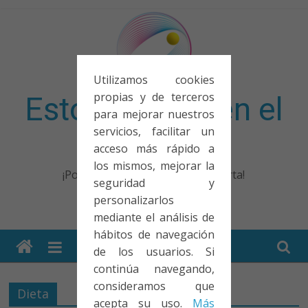
Saltar
al
contenido
Utilizamos cookies
propias y de terceros
Esto no entra en el
para mejorar nuestros
servicios, facilitar un
examen
acceso más rápido a
los mismos, mejorar la
¡Porque no solo el examen importa!
seguridad y
personalizarlos
mediante el análisis de
hábitos de navegación
de los usuarios. Si
continúa navegando,
consideramos que
Dieta
acepta su uso.
Más