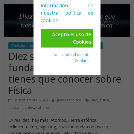
información en
nuestra política de
cookies.
Acepto el uso de
Cookies
Cuestionario Google Classroom
Vamos más allá
Diez saberes
No acepto el uso de
Cookies
fundamentales que
tienes que conocer sobre
Física
,
,
18 septiembre, 2020
Juan Francisco
Diez
física
,
fundamentales
saberes
En realidad, hay más: Átomos, Tierra esférica,
heliocentrismo, big bang, dualidad onda-corpúsculo,
conservación de la energía, velocidad de la luz