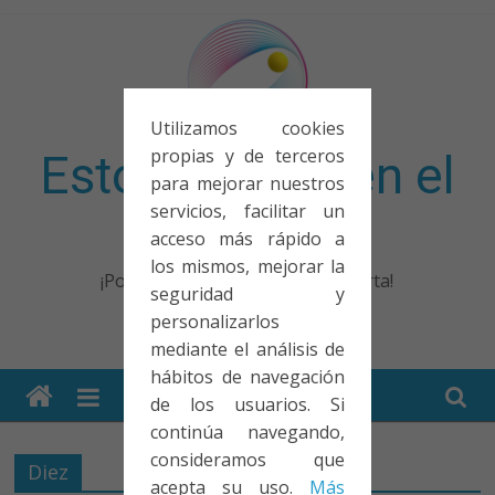
Saltar
al
contenido
Utilizamos cookies
propias y de terceros
Esto no entra en el
para mejorar nuestros
servicios, facilitar un
examen
acceso más rápido a
los mismos, mejorar la
¡Porque no solo el examen importa!
seguridad y
personalizarlos
mediante el análisis de
hábitos de navegación
de los usuarios. Si
continúa navegando,
consideramos que
Diez
acepta su uso.
Más