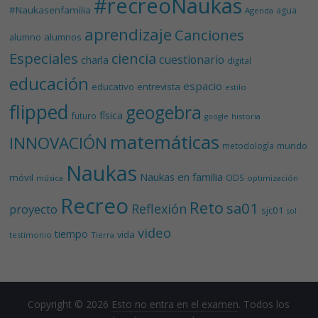
#recreoNaukas
#Naukasenfamilia
agua
Agenda
aprendizaje
Canciones
alumnos
alumno
Especiales
ciencia
cuestionario
charla
digital
educación
espacio
educativo
entrevista
estilo
flipped
geogebra
física
futuro
historia
google
matemáticas
INNOVACIÓN
mundo
metodología
Naukas
Naukas en familia
móvil
ODS
música
optimización
Recreo
Reto
sa01
Reflexión
proyecto
sjc01
sol
video
tiempo
vida
testimonio
Tierra
Copyright © 2026
Esto no entra en el examen
. Todos los