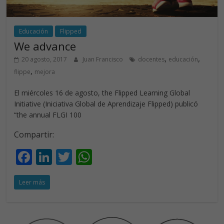
Educación
Flipped
We advance
,
,
20 agosto, 2017
Juan Francisco
docentes
educación
,
flippe
mejora
El miércoles 16 de agosto, the Flipped Learning Global
Initiative (Iniciativa Global de Aprendizaje Flipped) publicó
“the annual FLGI 100
Compartir:
F
Li
T
W
ac
n
w
h
Leer más
e
k
itt
at
b
e
er
s
o
dI
A