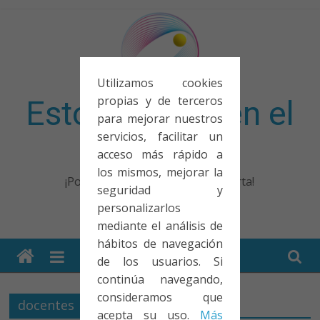
Saltar
al
contenido
Utilizamos cookies
propias y de terceros
Esto no entra en el
para mejorar nuestros
servicios, facilitar un
examen
acceso más rápido a
los mismos, mejorar la
¡Porque no solo el examen importa!
seguridad y
personalizarlos
mediante el análisis de
hábitos de navegación
de los usuarios. Si
continúa navegando,
consideramos que
docentes
acepta su uso.
Más