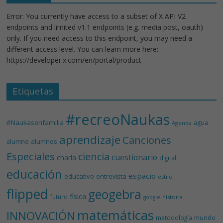
Error: You currently have access to a subset of X API V2
endpoints and limited v1.1 endpoints (e.g. media post, oauth)
only. If you need access to this endpoint, you may need a
different access level. You can learn more here:
https://developer.x.com/en/portal/product
Etiquetas
#recreoNaukas
#Naukasenfamilia
agua
Agenda
aprendizaje
Canciones
alumnos
alumno
Especiales
ciencia
cuestionario
charla
digital
educación
espacio
educativo
entrevista
estilo
flipped
geogebra
física
futuro
historia
google
matemáticas
INNOVACIÓN
mundo
metodología