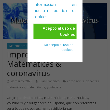
información en
nuestra política de
cookies.
Acepto el uso de
Cookies
No acepto el uso de
Matemáticas
Cookies
Imprescindible:
Matemáticas &
coronavirus
,
,
20 marzo, 2020
Juan Francisco
coronavirus
docentes
,
,
matemáticas
matemáticos
youtubers
Un grupo de docentes, matemáticos, matemáticas,
youtubers y divulgadores de España, que son referentes
para todos nosotros, han decidido juntar