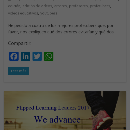
,
,
,
,
,
edición
edición de videos
errores
profesores
profetubers
,
videos educativos
youtubers
He pedido a cuatro de los mejores profetubers que, por
favor, nos expliquen qué dos errores evitarían y qué dos
Compartir:
F
Li
T
W
ac
n
w
h
Leer más
e
k
itt
at
b
e
er
s
o
dI
A
o
n
p
k
p