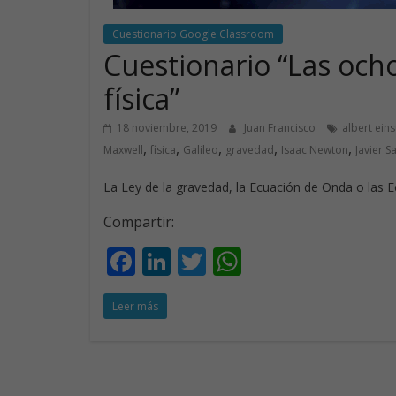
Cuestionario Google Classroom
Cuestionario “Las och
física”
18 noviembre, 2019
Juan Francisco
albert eins
,
,
,
,
,
Maxwell
física
Galileo
gravedad
Isaac Newton
Javier S
La Ley de la gravedad, la Ecuación de Onda o las 
Compartir:
F
Li
T
W
ac
n
w
h
Leer más
e
k
itt
at
b
e
er
s
o
dI
A