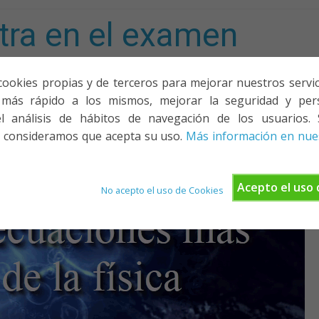
tra en el examen
mporta!
cookies propias y de terceros para mejorar nuestros servicio
más rápido a los mismos, mejorar la seguridad y pers
ACIONES, PONENCIAS Y CURSOS
¿QUIÉNES SOMOS?
YOUTU
l análisis de hábitos de navegación de los usuarios. 
 consideramos que acepta su uso.
Más información en nues
Acepto el uso 
No acepto el uso de Cookies