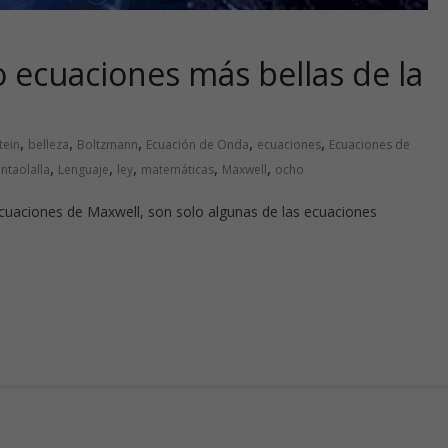
o ecuaciones más bellas de la
,
,
,
,
,
tein
belleza
Boltzmann
Ecuación de Onda
ecuaciones
Ecuaciones de
,
,
,
,
,
antaolalla
Lenguaje
ley
matemáticas
Maxwell
ocho
Ecuaciones de Maxwell, son solo algunas de las ecuaciones