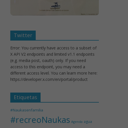
Twitter
Error: You currently have access to a subset of
X API V2 endpoints and limited v1.1 endpoints
(e.g. media post, oauth) only. If you need
access to this endpoint, you may need a
different access level. You can learn more here:
https://developer.x.com/en/portal/product
Etiquetas
#Naukasenfamilia
#recreoNaukas
agua
Agenda