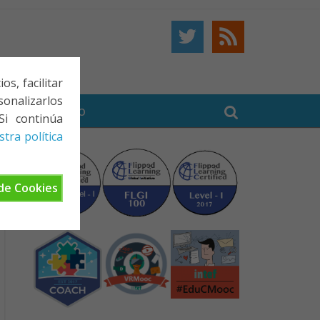
s, facilitar
onalizarlos
BE
CONTACTO
Si continúa
tra política
de Cookies