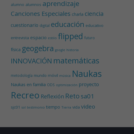
aprendizaje
alumnos
alumno
Canciones Especiales
ciencia
charla
educación
cuestionario
educativo
digital
flipped
espacio
entrevista
futuro
estilo
geogebra
física
historia
google
matemáticas
INNOVACIÓN
Naukas
mundo
móvil
metodología
música
proyecto
Naukas en familia
ODS
optimización
Recreo
Reto
sa01
Reflexión
video
tiempo
sjc01
vida
testimonio
Tierra
sol