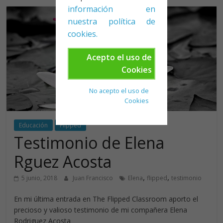
información en
nuestra política de
cookies.
Acepto el uso de
Cookies
No acepto el uso de
Cookies
Educación
Flipped
Testimonio de Elena
Rguez Acosta
,
,
5 junio, 2018
Juan Francisco
Elena
flipped
testimonio
En mi última entrada en The Flipped Classroom aporto el
precioso y valioso testimonio de mi compañera Elena
Rodriguez Acosta