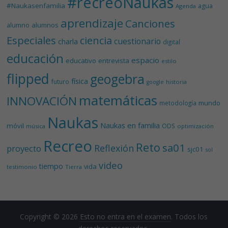
#recreoNaukas
#Naukasenfamilia
agua
Agenda
aprendizaje
Canciones
alumnos
alumno
Especiales
ciencia
cuestionario
charla
digital
educación
espacio
educativo
entrevista
estilo
flipped
geogebra
física
futuro
historia
google
matemáticas
INNOVACIÓN
mundo
metodología
Naukas
Naukas en familia
móvil
ODS
música
optimización
Recreo
Reto
sa01
Reflexión
proyecto
sjc01
sol
video
tiempo
vida
testimonio
Tierra
Copyright © 2026
Esto no entra en el examen
. Todos los