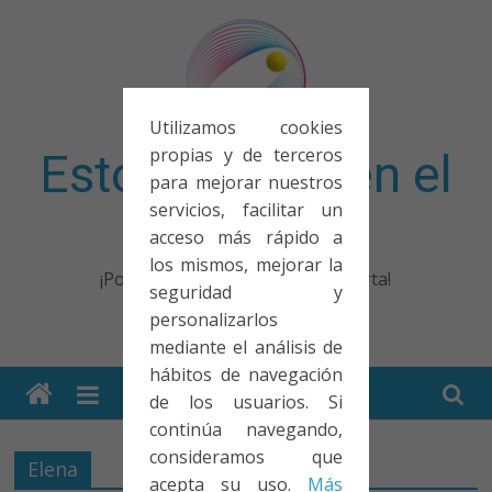
Saltar
al
contenido
Utilizamos cookies
propias y de terceros
Esto no entra en el
para mejorar nuestros
servicios, facilitar un
examen
acceso más rápido a
los mismos, mejorar la
¡Porque no solo el examen importa!
seguridad y
personalizarlos
mediante el análisis de
hábitos de navegación
de los usuarios. Si
continúa navegando,
consideramos que
Elena
acepta su uso.
Más