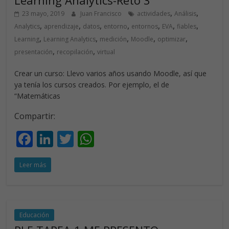
Learning Analytics-Reto 3
,
,
23 mayo, 2019
Juan Francisco
actividades
Análisis
,
,
,
,
,
,
,
Analytics
aprendizaje
datos
entorno
entornos
EVA
fiables
,
,
,
,
,
Learning
Learning Analytics
medición
Moodle
optimizar
,
,
presentación
recopilación
virtual
Crear un curso: Llevo varios años usando Moodle, así que
ya tenía los cursos creados. Por ejemplo, el de
“Matemáticas
Compartir:
F
Li
T
W
ac
n
w
h
Leer más
e
k
itt
at
b
e
er
s
o
dI
A
o
n
p
Educación