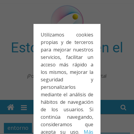
Saltar
al
contenido
Utilizamos cookies
propias y de terceros
Esto no entra en el
para mejorar nuestros
servicios, facilitar un
examen
acceso más rápido a
los mismos, mejorar la
¡Porque no solo el examen importa!
seguridad y
personalizarlos
mediante el análisis de
hábitos de navegación
de los usuarios. Si
continúa navegando,
consideramos que
entorno
acepta su uso.
Más