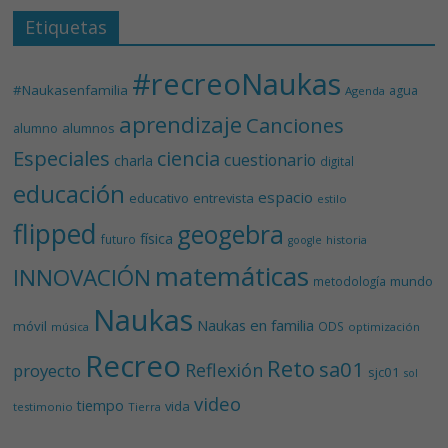
Etiquetas
#recreoNaukas
#Naukasenfamilia
agua
Agenda
aprendizaje
Canciones
alumnos
alumno
Especiales
ciencia
cuestionario
charla
digital
educación
espacio
educativo
entrevista
estilo
flipped
geogebra
física
futuro
historia
google
matemáticas
INNOVACIÓN
mundo
metodología
Naukas
Naukas en familia
móvil
ODS
música
optimización
Recreo
Reto
sa01
Reflexión
proyecto
sjc01
sol
video
tiempo
vida
testimonio
Tierra