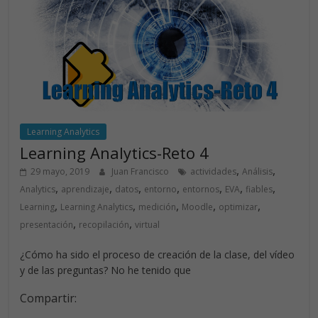
o
n
p
k
p
Learning Analytics
Learning Analytics-Reto 4
,
,
29 mayo, 2019
Juan Francisco
actividades
Análisis
,
,
,
,
,
,
,
Analytics
aprendizaje
datos
entorno
entornos
EVA
fiables
,
,
,
,
,
Learning
Learning Analytics
medición
Moodle
optimizar
,
,
presentación
recopilación
virtual
¿Cómo ha sido el proceso de creación de la clase, del vídeo
y de las preguntas? No he tenido que
Compartir: