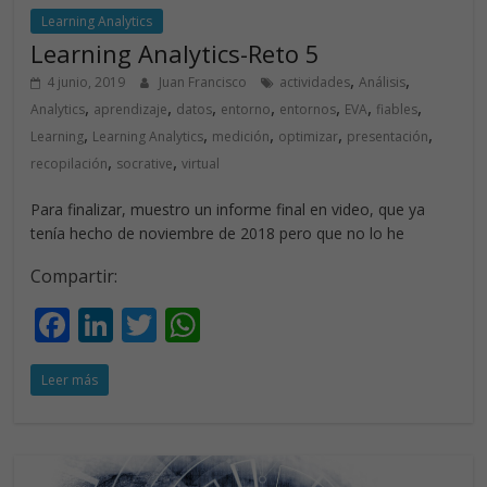
Learning Analytics
Learning Analytics-Reto 5
,
,
4 junio, 2019
Juan Francisco
actividades
Análisis
,
,
,
,
,
,
,
Analytics
aprendizaje
datos
entorno
entornos
EVA
fiables
,
,
,
,
,
Learning
Learning Analytics
medición
optimizar
presentación
,
,
recopilación
socrative
virtual
Para finalizar, muestro un informe final en video, que ya
tenía hecho de noviembre de 2018 pero que no lo he
Compartir:
F
Li
T
W
ac
n
w
h
Leer más
e
k
itt
at
b
e
er
s
o
dI
A