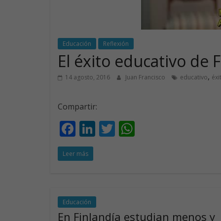
Educación
Reflexión
El éxito educativo de 
,
14 agosto, 2016
Juan Francisco
educativo
éxi
Compartir:
F
Li
T
W
ac
n
w
h
Leer más
e
k
itt
at
b
e
er
s
o
dI
A
o
n
p
Educación
En Finlandía estudian menos y