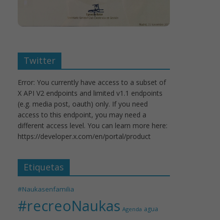
Twitter
Error: You currently have access to a subset of
X API V2 endpoints and limited v1.1 endpoints
(e.g. media post, oauth) only. If you need
access to this endpoint, you may need a
different access level. You can learn more here:
https://developer.x.com/en/portal/product
Etiquetas
#Naukasenfamilia
#recreoNaukas
agua
Agenda