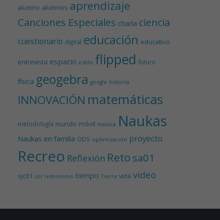
aprendizaje
alumnos
alumno
Canciones Especiales
ciencia
charla
educación
cuestionario
educativo
digital
flipped
espacio
entrevista
futuro
estilo
geogebra
física
historia
google
matemáticas
INNOVACIÓN
Naukas
mundo
móvil
metodología
música
proyecto
Naukas en familia
ODS
optimización
Recreo
Reto
sa01
Reflexión
video
tiempo
sjc01
vida
testimonio
Tierra
sol