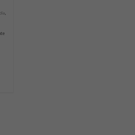
,
día
nte