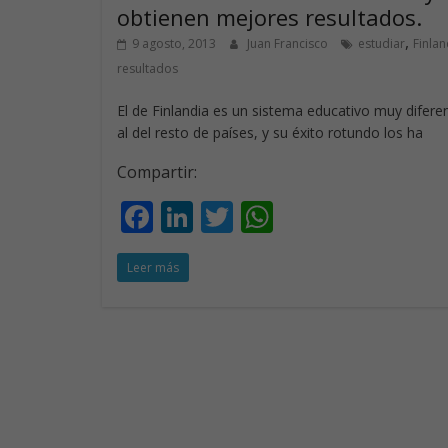
k
p
obtienen mejores resultados.
,
9 agosto, 2013
Juan Francisco
estudiar
Finlan
resultados
El de Finlandia es un sistema educativo muy difere
al del resto de países, y su éxito rotundo los ha
Compartir:
F
Li
T
W
ac
n
w
h
Leer más
e
k
itt
at
b
e
er
s
o
dI
A
o
n
p
k
p