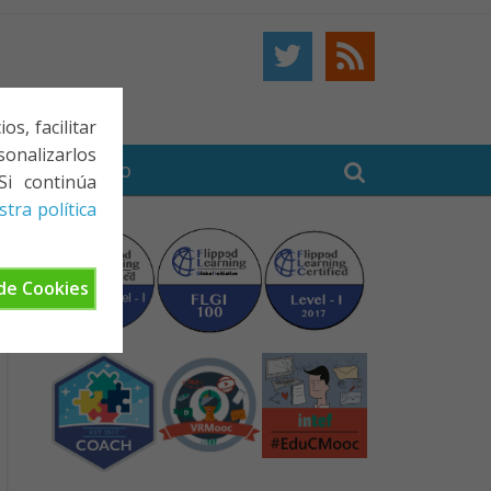
s, facilitar
onalizarlos
BE
CONTACTO
Si continúa
tra política
de Cookies