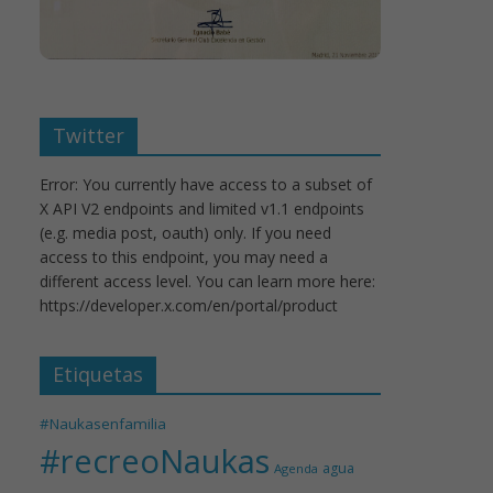
Twitter
Error: You currently have access to a subset of
X API V2 endpoints and limited v1.1 endpoints
(e.g. media post, oauth) only. If you need
access to this endpoint, you may need a
different access level. You can learn more here:
https://developer.x.com/en/portal/product
Etiquetas
#Naukasenfamilia
#recreoNaukas
agua
Agenda