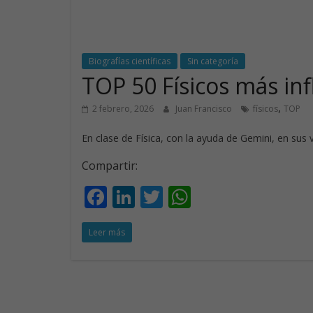
Biografías científicas
Sin categoría
TOP 50 Físicos más in
,
2 febrero, 2026
Juan Francisco
físicos
TOP
En clase de Física, con la ayuda de Gemini, en su
Compartir:
F
Li
T
W
ac
n
w
h
Leer más
e
k
itt
at
b
e
er
s
o
dI
A
o
n
p