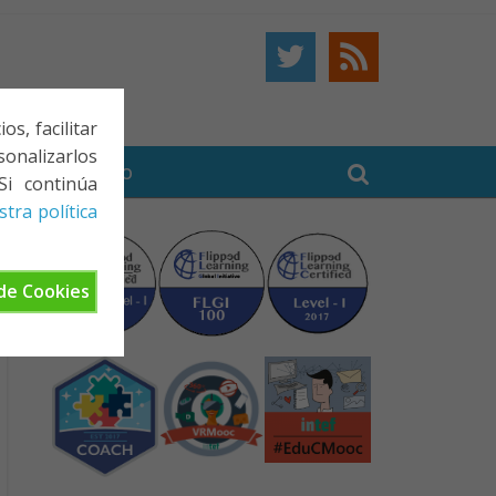
s, facilitar
onalizarlos
BE
CONTACTO
Si continúa
tra política
de Cookies