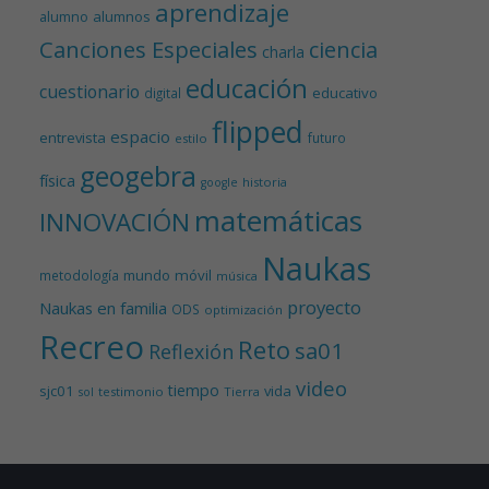
aprendizaje
alumnos
alumno
Canciones Especiales
ciencia
charla
educación
cuestionario
educativo
digital
flipped
espacio
entrevista
futuro
estilo
geogebra
física
historia
google
matemáticas
INNOVACIÓN
Naukas
mundo
móvil
metodología
música
proyecto
Naukas en familia
ODS
optimización
Recreo
Reto
sa01
Reflexión
video
tiempo
sjc01
vida
testimonio
Tierra
sol