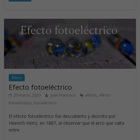
e
k
itt
at
b
e
er
s
o
dI
A
o
n
p
k
p
Física
Efecto fotoeléctrico
,
20 marzo, 2023
Juan Francisco
efecto
efecto
,
fotoeléctrico
fotoeléctrico
El efecto fotoeléctrico fue descubierto y descrito por
Heinrich Hertz, en 1887, al observar que el arco que salta
entre