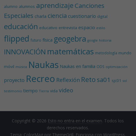
aprendizaje
Canciones
alumnos
alumno
Especiales
ciencia
cuestionario
charla
digital
educación
espacio
educativo
entrevista
estilo
flipped
geogebra
física
futuro
historia
google
matemáticas
INNOVACIÓN
mundo
metodología
Naukas
Naukas en familia
móvil
ODS
música
optimización
Recreo
Reto
sa01
Reflexión
proyecto
sjc01
sol
video
tiempo
vida
testimonio
Tierra
Copyright © 2026
Esto no entra en el examen
. Todos los
derechos reservados.
Tema:
ColorMag
por ThemeGrill. Funciona con
WordPress
.