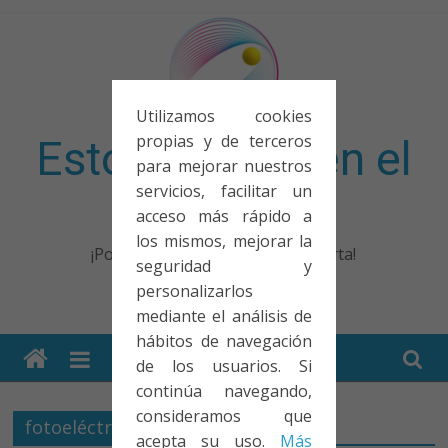
Saltar
al
contenido
Utilizamos cookies
propias y de terceros
Esto no entra en el
para mejorar nuestros
servicios, facilitar un
examen
acceso más rápido a
los mismos, mejorar la
¡Porque no solo el examen importa!
seguridad y
personalizarlos
mediante el análisis de
hábitos de navegación
de los usuarios. Si
continúa navegando,
consideramos que
fotoeléctrico
acepta su uso.
Más