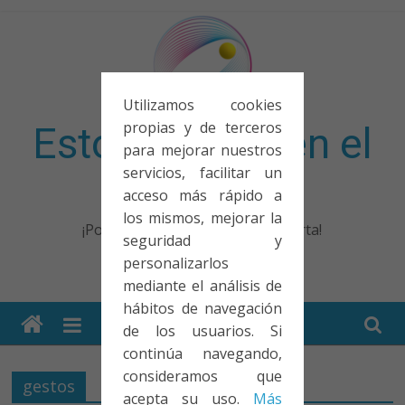
Saltar
al
contenido
Utilizamos cookies
propias y de terceros
Esto no entra en el
para mejorar nuestros
servicios, facilitar un
examen
acceso más rápido a
los mismos, mejorar la
¡Porque no solo el examen importa!
seguridad y
personalizarlos
mediante el análisis de
hábitos de navegación
de los usuarios. Si
continúa navegando,
consideramos que
gestos
acepta su uso.
Más