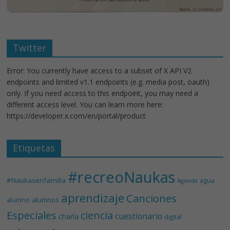
Twitter
Error: You currently have access to a subset of X API V2
endpoints and limited v1.1 endpoints (e.g. media post, oauth)
only. If you need access to this endpoint, you may need a
different access level. You can learn more here:
https://developer.x.com/en/portal/product
Etiquetas
#recreoNaukas
#Naukasenfamilia
agua
Agenda
aprendizaje
Canciones
alumnos
alumno
Especiales
ciencia
cuestionario
charla
digital