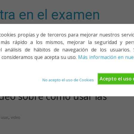
tra en el examen
mporta!
cookies propias y de terceros para mejorar nuestros servicio
más rápido a los mismos, mejorar la seguridad y pers
ACIONES, PONENCIAS Y CURSOS
¿QUIÉNES SOMOS?
YOUTU
l análisis de hábitos de navegación de los usuarios. 
 consideramos que acepta su uso.
Más información en nues
Acepto el uso 
No acepto el uso de Cookies
deo sobre cómo usar las
,
,
usar
video