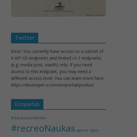
Twitter
Error: You currently have access to a subset of
X API V2 endpoints and limited v1.1 endpoints
(e.g. media post, oauth) only. If you need
access to this endpoint, you may need a
different access level. You can learn more here:
https://developer.x.com/en/portal/product
Etiquetas
#Naukasenfamilia
#recreoNaukas
agua
Agenda