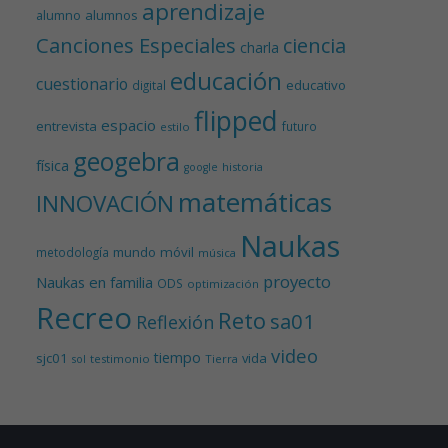
aprendizaje
alumnos
alumno
Canciones Especiales
ciencia
charla
educación
cuestionario
educativo
digital
flipped
espacio
entrevista
futuro
estilo
geogebra
física
historia
google
matemáticas
INNOVACIÓN
Naukas
mundo
móvil
metodología
música
proyecto
Naukas en familia
ODS
optimización
Recreo
Reto
sa01
Reflexión
video
tiempo
sjc01
vida
testimonio
Tierra
sol