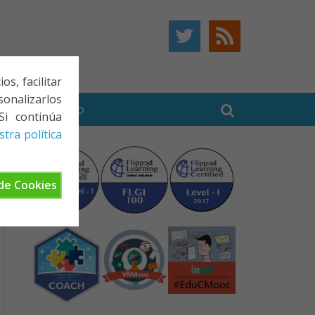
s, facilitar
onalizarlos
BE
CONTACTO
Si continúa
tra política
de Cookies