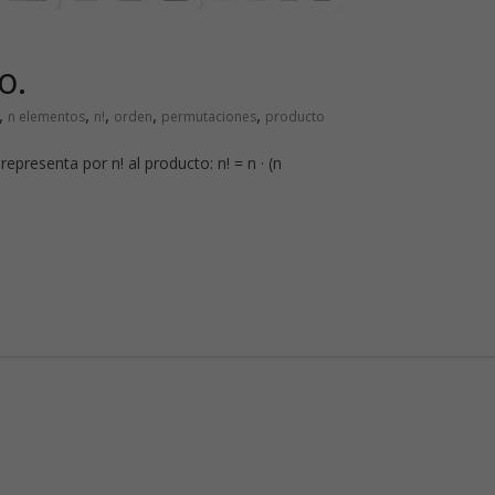
o.
,
,
,
,
,
n elementos
n!
orden
permutaciones
producto
epresenta por n! al producto: n! = n · (n