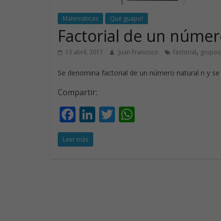
Matemáticas
Qué guapo!
Factorial de un númer
,
13 abril, 2017
Juan Francisco
factorial
grupos
Se denomina factorial de un número natural n y se r
Compartir:
F
Li
T
W
ac
n
w
h
Leer más
e
k
itt
at
b
e
er
s
o
dI
A
o
n
p
k
p