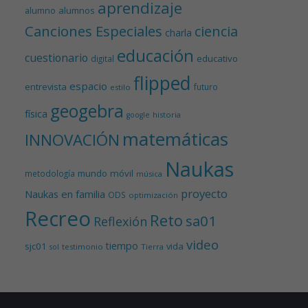
aprendizaje
alumnos
alumno
Canciones Especiales
ciencia
charla
educación
cuestionario
educativo
digital
flipped
espacio
entrevista
futuro
estilo
geogebra
física
historia
google
matemáticas
INNOVACIÓN
Naukas
mundo
móvil
metodología
música
proyecto
Naukas en familia
ODS
optimización
Recreo
Reto
sa01
Reflexión
video
tiempo
sjc01
vida
testimonio
Tierra
sol