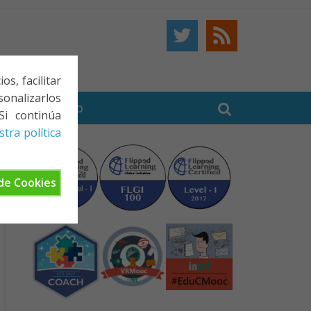
s, facilitar
onalizarlos
BE
CONTACTO
Si continúa
tra política
de Cookies