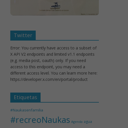
Twitter
Error: You currently have access to a subset of
X API V2 endpoints and limited v1.1 endpoints
(e.g. media post, oauth) only. If you need
access to this endpoint, you may need a
different access level. You can learn more here:
https://developer.x.com/en/portal/product
Etiquetas
#Naukasenfamilia
#recreoNaukas
agua
Agenda