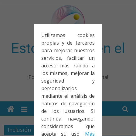
Saltar
al
contenido
Utilizamos cookies
propias y de terceros
Esto no entra en el
para mejorar nuestros
servicios, facilitar un
examen
acceso más rápido a
los mismos, mejorar la
¡Porque no solo el examen importa!
seguridad y
personalizarlos
mediante el análisis de
hábitos de navegación
de los usuarios. Si
continúa navegando,
consideramos que
Inclusión
acepta su uso.
Más