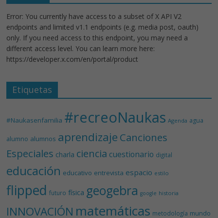
Error: You currently have access to a subset of X API V2
endpoints and limited v1.1 endpoints (e.g. media post, oauth)
only. If you need access to this endpoint, you may need a
different access level. You can learn more here:
https://developer.x.com/en/portal/product
Etiquetas
#recreoNaukas
#Naukasenfamilia
agua
Agenda
aprendizaje
Canciones
alumnos
alumno
Especiales
ciencia
cuestionario
charla
digital
educación
espacio
educativo
entrevista
estilo
flipped
geogebra
física
futuro
historia
google
matemáticas
INNOVACIÓN
mundo
metodología