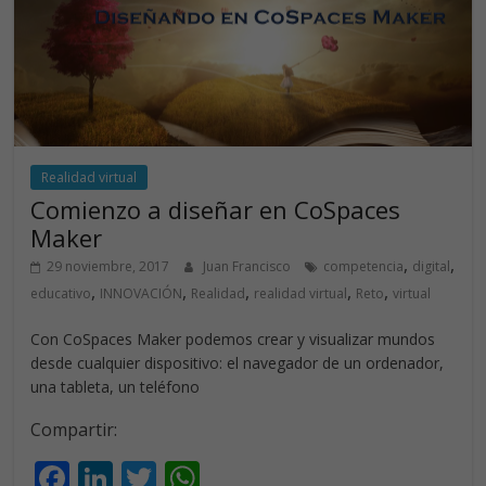
o
n
p
k
p
Realidad virtual
Comienzo a diseñar en CoSpaces
Maker
,
,
29 noviembre, 2017
Juan Francisco
competencia
digital
,
,
,
,
,
educativo
INNOVACIÓN
Realidad
realidad virtual
Reto
virtual
Con CoSpaces Maker podemos crear y visualizar mundos
desde cualquier dispositivo: el navegador de un ordenador,
una tableta, un teléfono
Compartir:
F
Li
T
W