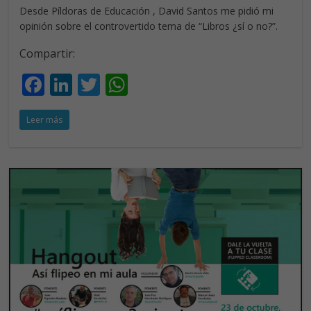
Desde Píldoras de Educación , David Santos me pidió mi
opinión sobre el controvertido tema de “Libros ¿sí o no?”.
Compartir:
F
Li
T
W
ac
n
w
h
Leer más
e
k
itt
at
b
e
er
s
o
dI
A
o
n
p
k
p