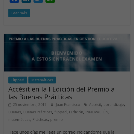
ac
n
w
h
Leer más
e
k
itt
at
b
e
er
s
o
dI
A
o
n
p
k
p
Flipped
Matemáticas
Accésit en la I Edición del Premio a
las Buenas Prácticas
,
,
25 noviembre, 2017
Juan Francisco
Accésit
aprendizaje
,
,
,
,
,
Buenas
Buenas Prácticas
flipped
I Edición
INNOVACIÓN
,
,
matemáticas
Prácticas
premio
Hace unos días me llega un correo indicándome que la