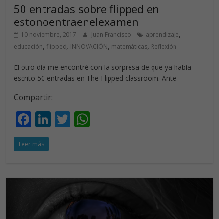
50 entradas sobre flipped en
estonoentraenelexamen
,
10 noviembre, 2017
Juan Francisco
aprendizaje
,
,
,
,
educación
flipped
INNOVACIÓN
matemáticas
Reflexión
El otro día me encontré con la sorpresa de que ya había
escrito 50 entradas en The Flipped classroom. Ante
Compartir:
F
Li
T
W
ac
n
w
h
Leer más
e
k
itt
at
b
e
er
s
o
dI
A
o
n
p
k
p