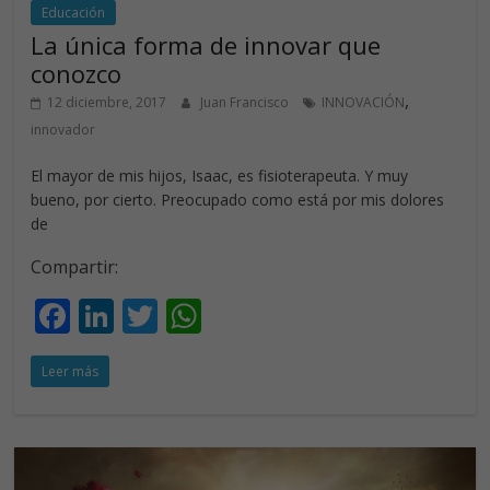
Educación
La única forma de innovar que
conozco
,
12 diciembre, 2017
Juan Francisco
INNOVACIÓN
innovador
El mayor de mis hijos, Isaac, es fisioterapeuta. Y muy
bueno, por cierto. Preocupado como está por mis dolores
de
Compartir:
F
Li
T
W
ac
n
w
h
Leer más
e
k
itt
at
b
e
er
s
o
dI
A