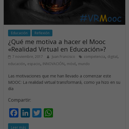
Educación
Reflexión
¿Qué me motiva a hacer el Mooc
«Realidad Virtual en Educación»?
,
,
7 noviembre, 2017
Juan Francisco
competencia
digital
,
,
,
,
educación
espacio
INNOVACIÓN
móvil
mundo
Las motivaciones que me han llevado a comenzar este
MOOC: La realidad virtual transformará, como ya hizo en su
día
Compartir:
F
Li
T
W
ac
n
w
h
Leer más