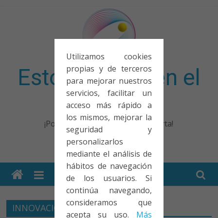
Saltar
al
contenido
Utilizamos cookies
propias y de terceros
Esto no entra en el
para mejorar nuestros
servicios, facilitar un
examen
acceso más rápido a
los mismos, mejorar la
¡Porque no solo el examen importa!
seguridad y
personalizarlos
mediante el análisis de
hábitos de navegación
de los usuarios. Si
continúa navegando,
consideramos que
INNOVACIÓN
acepta su uso.
Más