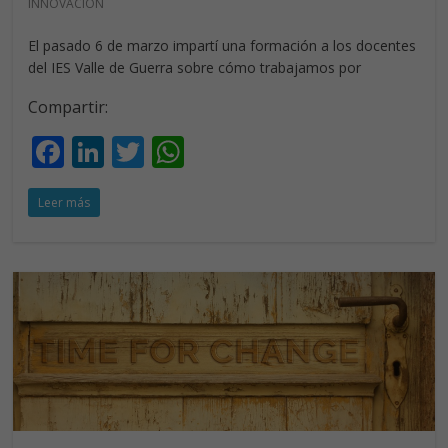
INNOVACIÓN
El pasado 6 de marzo impartí una formación a los docentes
del IES Valle de Guerra sobre cómo trabajamos por
Compartir:
F
Li
T
W
ac
n
w
h
Leer más
e
k
itt
at
b
e
er
s
o
dI
A
o
n
p
k
p