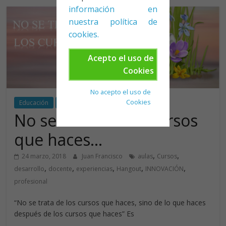
información en
nuestra política de
cookies.
Acepto el uso de
Cookies
No acepto el uso de
Cookies
Educación
Flipped
Reflexión
No se trata de los cursos
que haces…
,
,
24 marzo, 2018
Juan Francisco
aulas
Cursos
,
,
,
,
,
desarrollo
docente
experiencias
Hangout
INNOVACIÓN
profesional
“No se trata de los cursos que haces, sino de lo que haces
después de los cursos que haces” Es