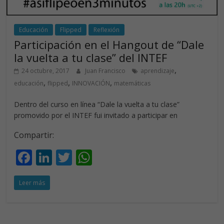
Educación
Flipped
Reflexión
Participación en el Hangout de “Dale
la vuelta a tu clase” del INTEF
,
24 octubre, 2017
Juan Francisco
aprendizaje
,
,
,
educación
flipped
INNOVACIÓN
matemáticas
Dentro del curso en línea “Dale la vuelta a tu clase”
promovido por el INTEF fui invitado a participar en
Compartir:
F
Li
T
W
ac
n
w
h
Leer más
e
k
itt
at
b
e
er
s
o
dI
A