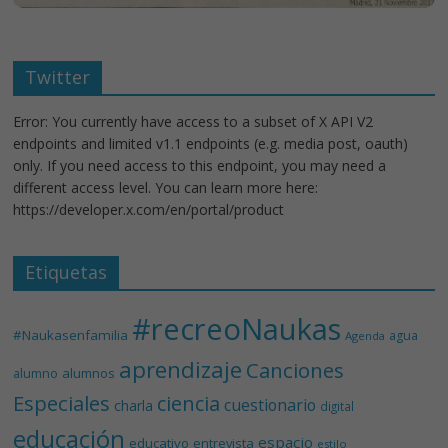
Twitter
Error: You currently have access to a subset of X API V2
endpoints and limited v1.1 endpoints (e.g. media post, oauth)
only. If you need access to this endpoint, you may need a
different access level. You can learn more here:
https://developer.x.com/en/portal/product
Etiquetas
#recreoNaukas
#Naukasenfamilia
agua
Agenda
aprendizaje
Canciones
alumnos
alumno
Especiales
ciencia
cuestionario
charla
digital
educación
espacio
educativo
entrevista
estilo