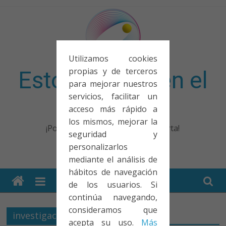
Saltar
al
contenido
Utilizamos cookies
propias y de terceros
Esto no entra en el
para mejorar nuestros
servicios, facilitar un
examen
acceso más rápido a
los mismos, mejorar la
¡Porque no solo el examen importa!
seguridad y
personalizarlos
mediante el análisis de
hábitos de navegación
de los usuarios. Si
continúa navegando,
consideramos que
investigación
acepta su uso.
Más