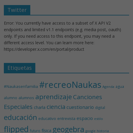
Twitter
Error: You currently have access to a subset of X API V2
endpoints and limited v1.1 endpoints (e.g. media post, oauth)
only. If you need access to this endpoint, you may need a
different access level. You can learn more here:
https://developer.x.com/en/portal/product
Etiquetas
#recreoNaukas
#Naukasenfamilia
agua
Agenda
aprendizaje
Canciones
alumnos
alumno
Especiales
ciencia
cuestionario
charla
digital
educación
espacio
educativo
entrevista
estilo
flipped
geogebra
física
futuro
historia
google