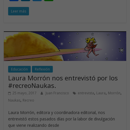
ac
n
w
h
Leer más
e
k
itt
at
b
e
er
s
o
dI
A
o
n
p
k
p
Educación
Reflexión
Laura Morrón nos entrevistó por los
#recreoNaukas.
,
,
,
25 mayo, 2017
Juan Francisco
entrevista
Laura
Morrón
,
Naukas
Recreo
Laura Morrón, editora y coordinadora editorial, nos
entrevistó estos pasados días por la labor de divulgación
que viene realizando desde