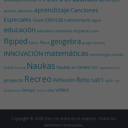
agua
Agenda
aprendizaje
Canciones
alumnos
alumno
Especiales
ciencia
cuestionario
charla
digital
educación
espacio
educativo
entrevista
estilo
flipped
geogebra
física
futuro
historia
google
matemáticas
INNOVACIÓN
mundo
metodología
Naukas
Naukas en familia
móvil
ODS
música
optimización
Recreo
Reto
sa01
Reflexión
proyecto
sjc01
sol
video
tiempo
vida
testimonio
Tierra
Copyright © 2026
Esto no entra en el examen
. Todos los
derechos reservados.