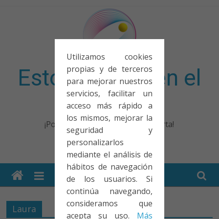
Saltar
al
contenido
Utilizamos cookies
propias y de terceros
Esto no entra en el
para mejorar nuestros
servicios, facilitar un
examen
acceso más rápido a
los mismos, mejorar la
¡Porque no solo el examen importa!
seguridad y
personalizarlos
mediante el análisis de
hábitos de navegación
de los usuarios. Si
continúa navegando,
consideramos que
Laura
acepta su uso.
Más