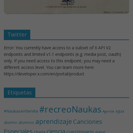
Twitter
Error: You currently have access to a subset of X API V2
endpoints and limited v1.1 endpoints (e.g. media post, oauth)
only. If you need access to this endpoint, you may need a
different access level. You can learn more here:
https://developer.x.com/en/portal/product
Etiquetas
#recreoNaukas
#Naukasenfamilia
agua
Agenda
aprendizaje
Canciones
alumnos
alumno
Especiales
ciencia
cuestionario
charla
digital