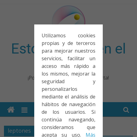
Saltar
al
contenido
Utilizamos cookies
propias y de terceros
Esto no entra en el
para mejorar nuestros
servicios, facilitar un
examen
acceso más rápido a
los mismos, mejorar la
¡Porque no solo el examen importa!
seguridad y
personalizarlos
mediante el análisis de
hábitos de navegación
de los usuarios. Si
continúa navegando,
consideramos que
leptones
acepta su uso.
Más