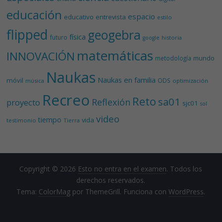
educación
espacio
educativo
entrevista
estilo
flipped
geogebra
física
futuro
historia
google
matemáticas
INNOVACIÓN
mundo
metodología
Naukas
Naukas en familia
móvil
ODS
música
optimización
Recreo
Reto
sa01
Reflexión
proyecto
sjc01
sol
video
tiempo
vida
testimonio
Tierra
Copyright © 2026
Esto no entra en el examen
. Todos los
derechos reservados.
Tema:
ColorMag
por ThemeGrill. Funciona con
WordPress
.