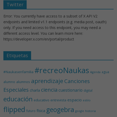
Twitter
Error: You currently have access to a subset of X API V2
endpoints and limited v1.1 endpoints (e.g. media post, oauth)
only. If you need access to this endpoint, you may need a
different access level. You can learn more here:
https://developer.x.com/en/portal/product
Etiquetas
#recreoNaukas
#Naukasenfamilia
agua
Agenda
aprendizaje
Canciones
alumnos
alumno
Especiales
ciencia
cuestionario
charla
digital
educación
espacio
educativo
entrevista
estilo
flipped
geogebra
física
futuro
historia
google