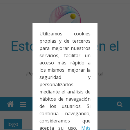
Saltar
al
contenido
Utilizamos cookies
propias y de terceros
Esto no entra en el
para mejorar nuestros
servicios, facilitar un
examen
acceso más rápido a
los mismos, mejorar la
¡Porque no solo el examen importa!
seguridad y
personalizarlos
mediante el análisis de
hábitos de navegación
de los usuarios. Si
continúa navegando,
consideramos que
logo
acepta su uso.
Más