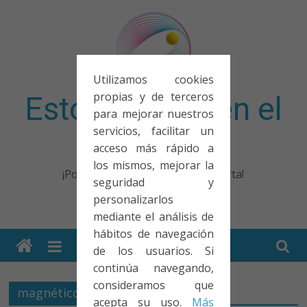
Saltar
al
contenido
Utilizamos cookies
propias y de terceros
Esto no entra en el
para mejorar nuestros
servicios, facilitar un
examen
acceso más rápido a
los mismos, mejorar la
¡Porque no solo el examen importa!
seguridad y
personalizarlos
mediante el análisis de
hábitos de navegación
de los usuarios. Si
continúa navegando,
consideramos que
magnético
acepta su uso.
Más