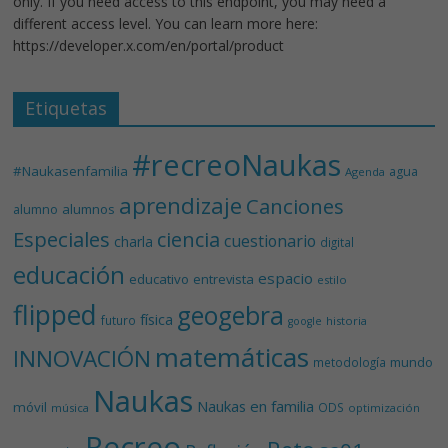
only. If you need access to this endpoint, you may need a
different access level. You can learn more here:
https://developer.x.com/en/portal/product
Etiquetas
#recreoNaukas
#Naukasenfamilia
agua
Agenda
aprendizaje
Canciones
alumnos
alumno
Especiales
ciencia
cuestionario
charla
digital
educación
espacio
educativo
entrevista
estilo
flipped
geogebra
física
futuro
historia
google
matemáticas
INNOVACIÓN
mundo
metodología
Naukas
Naukas en familia
móvil
ODS
música
optimización
Recreo