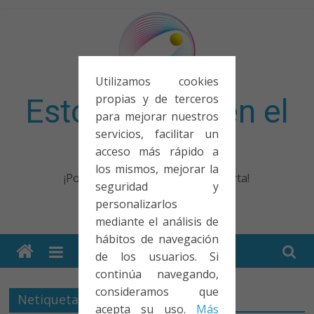
Saltar
al
contenido
Utilizamos cookies
propias y de terceros
Esto no entra en el
para mejorar nuestros
servicios, facilitar un
examen
acceso más rápido a
los mismos, mejorar la
¡Porque no solo el examen importa!
seguridad y
personalizarlos
mediante el análisis de
hábitos de navegación
de los usuarios. Si
continúa navegando,
consideramos que
Netiqueta
acepta su uso.
Más