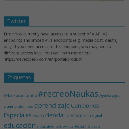
Twitter
Error: You currently have access to a subset of X API V2
endpoints and limited v1.1 endpoints (e.g. media post, oauth)
only. If you need access to this endpoint, you may need a
different access level. You can learn more here:
https://developer.x.com/en/portal/product
Etiquetas
#recreoNaukas
#Naukasenfamilia
agua
Agenda
aprendizaje
Canciones
alumnos
alumno
Especiales
ciencia
cuestionario
charla
digital
educación
espacio
educativo
entrevista
estilo