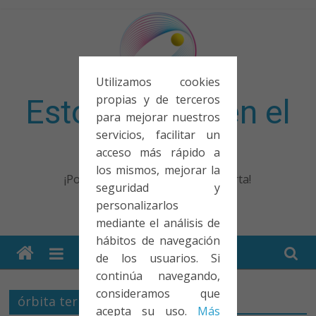
Saltar
al
contenido
Utilizamos cookies
propias y de terceros
Esto no entra en el
para mejorar nuestros
servicios, facilitar un
examen
acceso más rápido a
los mismos, mejorar la
¡Porque no solo el examen importa!
seguridad y
personalizarlos
mediante el análisis de
hábitos de navegación
de los usuarios. Si
continúa navegando,
consideramos que
órbita terrestre
acepta su uso.
Más