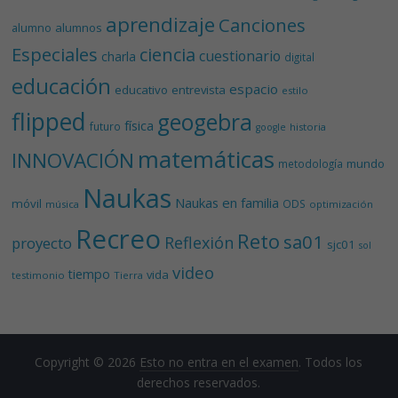
aprendizaje
Canciones
alumnos
alumno
Especiales
ciencia
cuestionario
charla
digital
educación
espacio
educativo
entrevista
estilo
flipped
geogebra
física
futuro
historia
google
matemáticas
INNOVACIÓN
mundo
metodología
Naukas
Naukas en familia
móvil
ODS
música
optimización
Recreo
Reto
sa01
Reflexión
proyecto
sjc01
sol
video
tiempo
vida
testimonio
Tierra
Copyright © 2026
Esto no entra en el examen
. Todos los
derechos reservados.