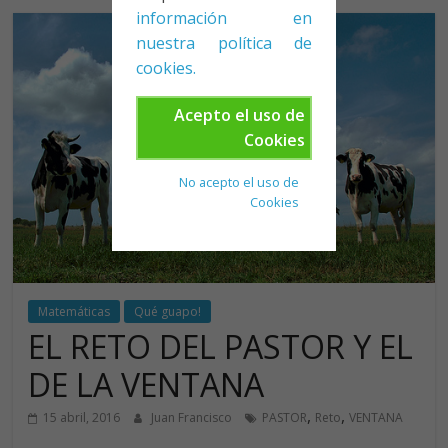
información en
nuestra política de
cookies.
Acepto el uso de
Cookies
No acepto el uso de
Cookies
Matemáticas
Qué guapo!
EL RETO DEL PASTOR Y EL
DE LA VENTANA
,
,
15 abril, 2016
Juan Francisco
PASTOR
Reto
VENTANA