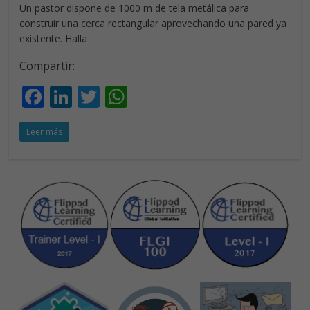
Un pastor dispone de 1000 m de tela metálica para
construir una cerca rectangular aprovechando una pared ya
existente. Halla
Compartir:
F
Li
T
W
ac
n
w
h
Leer más
e
k
itt
at
b
e
er
s
o
dI
A
o
n
p
k
p