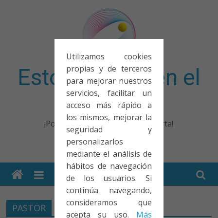
Saltar
al
contenido
Utilizamos cookies
propias y de terceros
Esto no entra en el
para mejorar nuestros
servicios, facilitar un
examen
acceso más rápido a
los mismos, mejorar la
¡Porque no solo el examen importa!
seguridad y
personalizarlos
mediante el análisis de
hábitos de navegación
de los usuarios. Si
continúa navegando,
consideramos que
PASTOR
acepta su uso.
Más