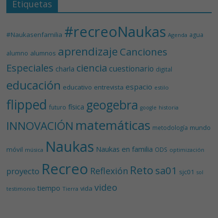
Etiquetas
#recreoNaukas
#Naukasenfamilia
agua
Agenda
aprendizaje
Canciones
alumnos
alumno
Especiales
ciencia
cuestionario
charla
digital
educación
espacio
educativo
entrevista
estilo
flipped
geogebra
física
futuro
historia
google
matemáticas
INNOVACIÓN
mundo
metodología
Naukas
Naukas en familia
móvil
ODS
música
optimización
Recreo
Reto
sa01
Reflexión
proyecto
sjc01
sol
video
tiempo
vida
testimonio
Tierra