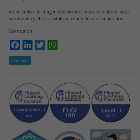
Atendiendo a la imagen qué proporción existe entre el área
sombreada y el área total que cubren los dos cuadrados.
Compartir:
F
Li
T
W
ac
n
w
h
Leer más
e
k
itt
at
b
e
er
s
o
dI
A
o
n
p
k
p