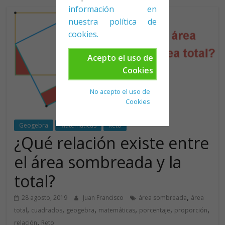
información en
nuestra política de
cookies.
Acepto el uso de
Cookies
No acepto el uso de
Cookies
Geogebra
Matemáticas
Reto
¿Qué relación existe entre
el área sombreada y la
total?
,
28 agosto, 2019
Juan Francisco
área sombreada
área
,
,
,
,
,
,
total
cuadrados
geogebra
matemáticas
porcentaje
proporción
,
relación
Reto