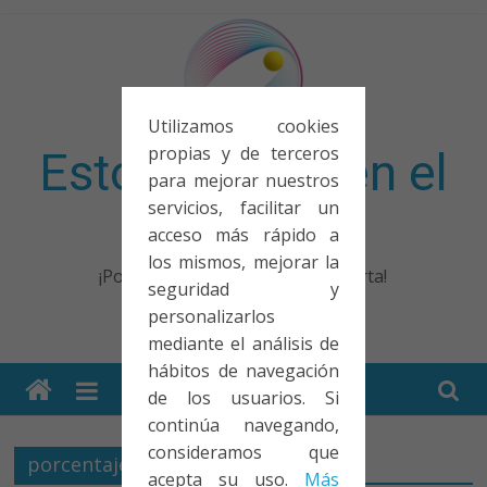
Saltar
al
contenido
Utilizamos cookies
propias y de terceros
Esto no entra en el
para mejorar nuestros
servicios, facilitar un
examen
acceso más rápido a
los mismos, mejorar la
¡Porque no solo el examen importa!
seguridad y
personalizarlos
mediante el análisis de
hábitos de navegación
de los usuarios. Si
continúa navegando,
consideramos que
porcentaje
acepta su uso.
Más