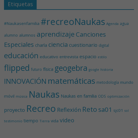
Etiquetas
#recreoNaukas
#Naukasenfamilia
agua
Agenda
aprendizaje
Canciones
alumnos
alumno
Especiales
ciencia
cuestionario
charla
digital
educación
espacio
educativo
entrevista
estilo
flipped
geogebra
física
futuro
historia
google
matemáticas
INNOVACIÓN
mundo
metodología
Naukas
Naukas en familia
móvil
ODS
música
optimización
Recreo
Reto
sa01
Reflexión
proyecto
sjc01
sol
video
tiempo
vida
testimonio
Tierra