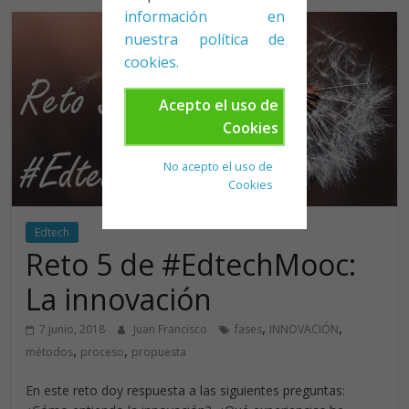
información en
nuestra política de
cookies.
Acepto el uso de
Cookies
No acepto el uso de
Cookies
Edtech
Reto 5 de #EdtechMooc:
La innovación
,
,
7 junio, 2018
Juan Francisco
fases
INNOVACIÓN
,
,
métodos
proceso
propuesta
En este reto doy respuesta a las siguientes preguntas: