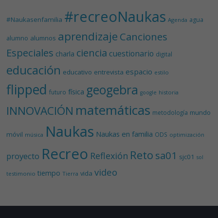
#recreoNaukas
#Naukasenfamilia
agua
Agenda
aprendizaje
Canciones
alumnos
alumno
Especiales
ciencia
cuestionario
charla
digital
educación
espacio
educativo
entrevista
estilo
flipped
geogebra
física
futuro
historia
google
matemáticas
INNOVACIÓN
mundo
metodología
Naukas
Naukas en familia
móvil
ODS
música
optimización
Recreo
Reto
sa01
Reflexión
proyecto
sjc01
sol
video
tiempo
vida
testimonio
Tierra