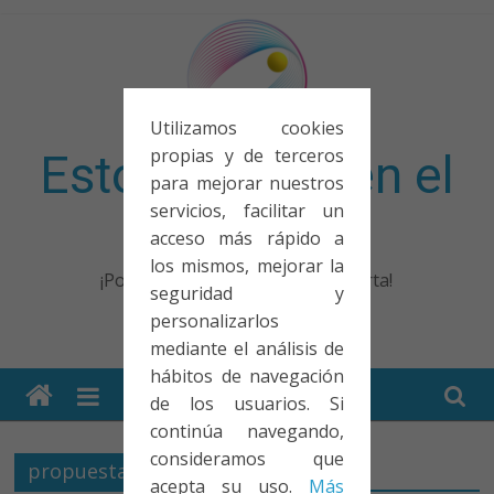
Saltar
al
contenido
Utilizamos cookies
propias y de terceros
Esto no entra en el
para mejorar nuestros
servicios, facilitar un
examen
acceso más rápido a
los mismos, mejorar la
¡Porque no solo el examen importa!
seguridad y
personalizarlos
mediante el análisis de
hábitos de navegación
de los usuarios. Si
continúa navegando,
consideramos que
propuesta
acepta su uso.
Más