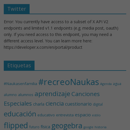
Twitter
Error: You currently have access to a subset of X API V2
endpoints and limited v1.1 endpoints (e.g. media post, oauth)
only. If you need access to this endpoint, you may need a
different access level. You can learn more here:
https://developer.x.com/en/portal/product
Etiquetas
#recreoNaukas
#Naukasenfamilia
agua
Agenda
aprendizaje
Canciones
alumnos
alumno
Especiales
ciencia
cuestionario
charla
digital
educación
espacio
educativo
entrevista
estilo
flipped
geogebra
física
futuro
historia
google