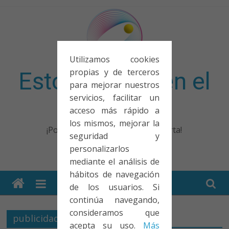
Saltar
al
contenido
Utilizamos cookies
propias y de terceros
Esto no entra en el
para mejorar nuestros
servicios, facilitar un
examen
acceso más rápido a
los mismos, mejorar la
¡Porque no solo el examen importa!
seguridad y
personalizarlos
mediante el análisis de
hábitos de navegación
de los usuarios. Si
continúa navegando,
consideramos que
publicidad
acepta su uso.
Más