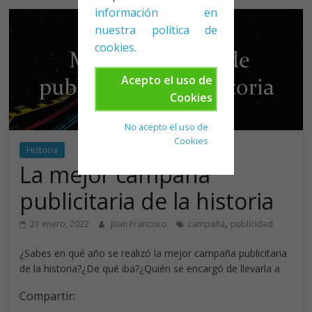
información en
nuestra política de
cookies.
Acepto el uso de
Cookies
No acepto el uso de
Cookies
Historia
La mejor campaña
publicitaria de la historia
,
21 enero, 2022
Juan Francisco
campaña
publicidad
¿Sabes en qué año se realizó la mejor campaña publicitaria
de la historia?¿De qué iba?¿Quién se encargó de llevarla a
Compartir: