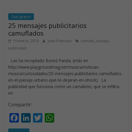
b
e
er
s
o
dI
A
o
n
p
Qué guapo!
25 mensajes publicitarios
k
p
camuflados
,
,
19 marzo, 2014
Juan Francisco
camular
paisaje
publicidad
Las ha recopilado Bored Panda. (más en
http://www.playgroundmag.net/musica/noticias-
musica/curiosidades/25-mensajes-publicitarios-camuflados-
en-el-paisaje-urbano-que-te-dejaran-en-shock) La
publicidad que funciona como un camaleón, que se infiltra
en
Compartir:
F
Li
T
W
ac
n
w
h