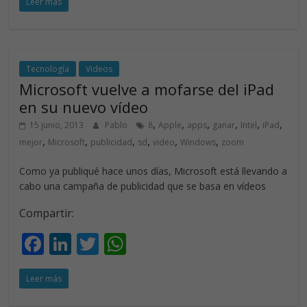
Leer más
e
k
itt
at
b
e
er
s
o
dI
A
o
n
p
Tecnología
Videos
Microsoft vuelve a mofarse del iPad
k
p
en su nuevo vídeo
,
,
,
,
,
,
15 junio, 2013
Pablo
8
Apple
apps
ganar
Intel
iPad
,
,
,
,
,
,
mejor
Microsoft
publicidad
sd
video
Windows
zoom
Como ya publiqué hace unos días, Microsoft está llevando a
cabo una campaña de publicidad que se basa en vídeos
Compartir:
F
Li
T
W
ac
n
w
h
Leer más
e
k
itt
at