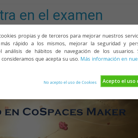
tra en el examen
mporta!
cookies propias y de terceros para mejorar nuestros servicio
más rápido a los mismos, mejorar la seguridad y pers
ACIONES, PONENCIAS Y CURSOS
¿QUIÉNES SOMOS?
YOUTU
l análisis de hábitos de navegación de los usuarios. 
 consideramos que acepta su uso.
Más información en nues
Acepto el uso 
No acepto el uso de Cookies