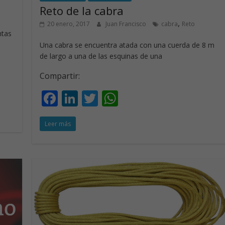
Reto de la cabra
s
,
20 enero, 2017
Juan Francisco
cabra
Reto
ntas
Una cabra se encuentra atada con una cuerda de 8 m
de largo a una de las esquinas de una
Compartir:
F
Li
T
W
ac
n
w
h
Leer más
e
k
itt
at
b
e
er
s
o
dI
A
o
n
p
k
p