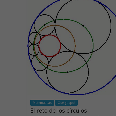
o
n
p
k
p
Matemáticas
Qué guapo!
El reto de los círculos