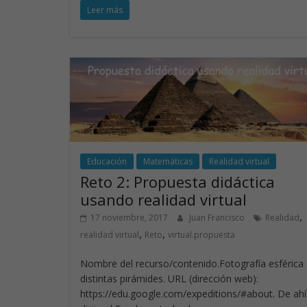
Leer más
e
k
itt
at
b
e
er
s
o
dI
A
o
n
p
k
p
Educación
Matemáticas
Realidad virtual
Reto 2: Propuesta didáctica
usando realidad virtual
,
17 noviembre, 2017
Juan Francisco
Realidad
,
,
realidad virtual
Reto
virtual.propuesta
Nombre del recurso/contenido.Fotografía esférica
distintas pirámides. URL (dirección web):
https://edu.google.com/expeditions/#about. De ah