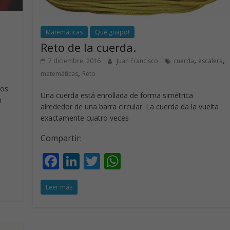
Matemáticas
Qué guapo!
Reto de la cuerda.
,
,
7 diciembre, 2016
Juan Francisco
cuerda
escalera
,
matemáticas
Reto
cos
Una cuerda está enrollada de forma simétrica
n
alrededor de una barra circular. La cuerda da la vuelta
exactamente cuatro veces
Compartir:
F
Li
T
W
ac
n
w
h
Leer más
e
k
itt
at
b
e
er
s
o
dI
A