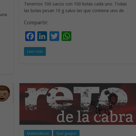
Tenemos 100 sacos con 100 bolas cada uno. Todas
las bolas pesan 10 g salvo las que contiene uno de
 una
Compartir:
F
Li
T
W
ac
n
w
h
Leer más
e
k
itt
at
b
e
er
s
o
dI
A
o
n
p
k
p
Matemáticas
Qué guapo!