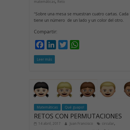
,
matemáticas
Reto
“Sobre una mesa se muestran cuatro cartas. Cada
tiene un número de un lado y un color del otro.
Compartir:
F
Li
T
W
ac
n
w
h
Leer más
e
k
itt
at
b
e
er
s
o
dI
A
o
n
p
k
p
Matemáticas
Qué guapo!
RETOS CON PERMUTACIONES
,
14 abril, 2017
Juan Francisco
circular