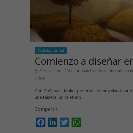
Realidad virtual
Comienzo a diseñar e
29 noviembre, 2017
Juan Francisco
competenc
virtual
Con CoSpaces Maker podemos crear y visualizar mu
una tableta, un teléfono
Compartir:
F
Li
T
W
ac
n
w
h