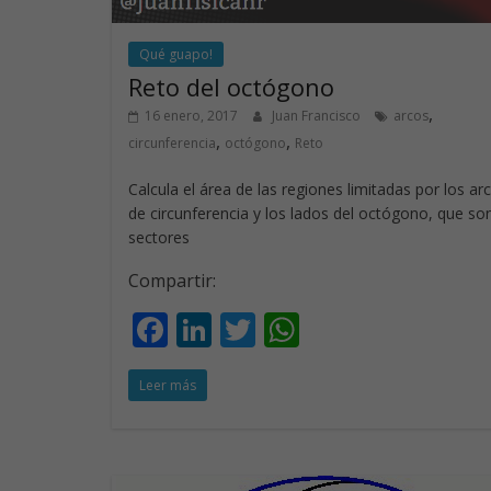
Qué guapo!
Reto del octógono
,
16 enero, 2017
Juan Francisco
arcos
,
,
circunferencia
octógono
Reto
Calcula el área de las regiones limitadas por los ar
de circunferencia y los lados del octógono, que so
sectores
Compartir:
F
Li
T
W
ac
n
w
h
Leer más
e
k
itt
at
b
e
er
s
o
dI
A