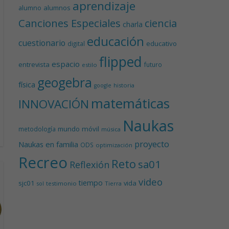
aprendizaje
alumnos
alumno
Canciones Especiales
ciencia
charla
educación
cuestionario
educativo
digital
flipped
espacio
entrevista
futuro
estilo
geogebra
física
historia
google
matemáticas
INNOVACIÓN
Naukas
mundo
móvil
metodología
música
proyecto
Naukas en familia
ODS
optimización
Recreo
Reto
sa01
Reflexión
video
tiempo
sjc01
vida
testimonio
Tierra
sol