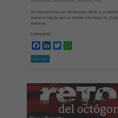
,
,
,
permutación
permutaciones
repetición
Reto
Si ocho personas se reúnen para cenar a. ¿Cuánta
maneras hay de que se sienten a la mesa? b. ¿Cuá
maneras
Compartir:
F
Li
T
W
ac
n
w
h
Leer más
e
k
itt
at
b
e
er
s
o
dI
A
o
n
p
k
p