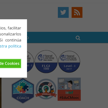
s, facilitar
onalizarlos
BE
CONTACTO
Si continúa
tra política
de Cookies