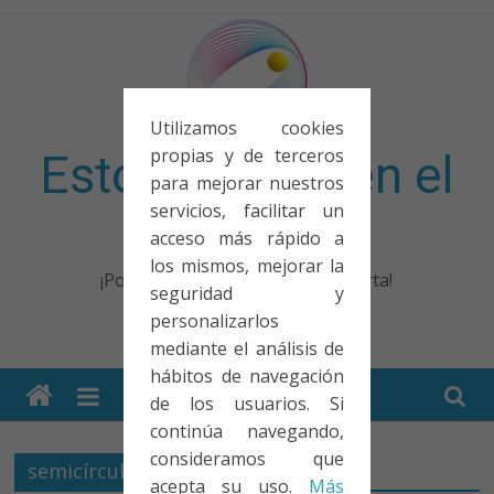
Saltar
al
contenido
Utilizamos cookies
propias y de terceros
Esto no entra en el
para mejorar nuestros
servicios, facilitar un
examen
acceso más rápido a
los mismos, mejorar la
¡Porque no solo el examen importa!
seguridad y
personalizarlos
mediante el análisis de
hábitos de navegación
de los usuarios. Si
continúa navegando,
consideramos que
semicírculo
acepta su uso.
Más