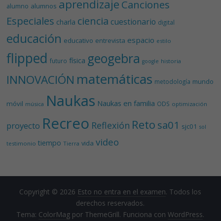
aprendizaje
Canciones
alumnos
alumno
Especiales
ciencia
cuestionario
charla
digital
educación
espacio
educativo
entrevista
estilo
flipped
geogebra
física
futuro
historia
google
matemáticas
INNOVACIÓN
mundo
metodología
Naukas
Naukas en familia
móvil
ODS
música
optimización
Recreo
Reto
sa01
Reflexión
proyecto
sjc01
sol
video
tiempo
vida
testimonio
Tierra
Copyright © 2026
Esto no entra en el examen
. Todos los
derechos reservados.
Tema:
ColorMag
por ThemeGrill. Funciona con
WordPress
.