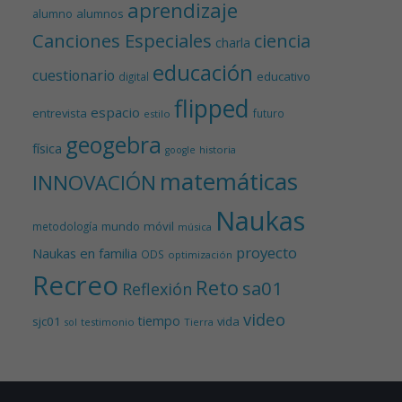
aprendizaje
alumnos
alumno
Canciones Especiales
ciencia
charla
educación
cuestionario
educativo
digital
flipped
espacio
entrevista
futuro
estilo
geogebra
física
historia
google
matemáticas
INNOVACIÓN
Naukas
mundo
móvil
metodología
música
proyecto
Naukas en familia
ODS
optimización
Recreo
Reto
sa01
Reflexión
video
tiempo
sjc01
vida
testimonio
Tierra
sol