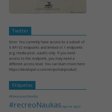
Twitter
Error: You currently have access to a subset of
X API V2 endpoints and limited v1.1 endpoints
(e.g. media post, oauth) only. If you need
access to this endpoint, you may need a
different access level. You can learn more here:
https://developer.x.com/en/portal/product
Etiquetas
#Naukasenfamilia
#recreoNaukas
agua
Agenda