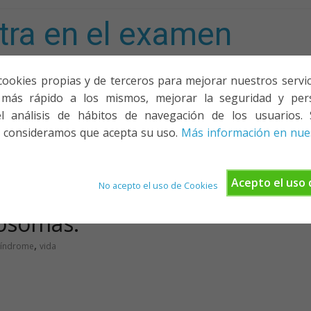
tra en el examen
mporta!
cookies propias y de terceros para mejorar nuestros servicio
más rápido a los mismos, mejorar la seguridad y pers
ACIONES, PONENCIAS Y CURSOS
¿QUIÉNES SOMOS?
YOUTU
l análisis de hábitos de navegación de los usuarios. 
 consideramos que acepta su uso.
Más información en nues
Acepto el uso 
No acepto el uso de Cookies
mosomas.
,
Síndrome
vida