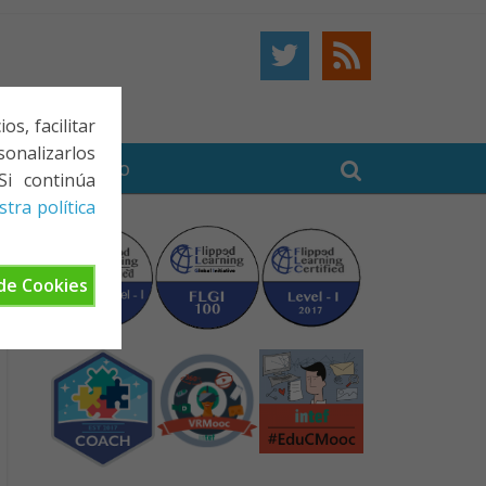
s, facilitar
onalizarlos
BE
CONTACTO
Si continúa
tra política
de Cookies