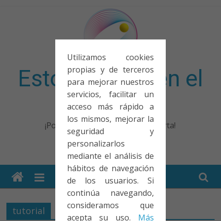
Saltar
al
contenido
Utilizamos cookies
propias y de terceros
Esto no entra en el
para mejorar nuestros
servicios, facilitar un
examen
acceso más rápido a
los mismos, mejorar la
¡Porque no solo el examen importa!
seguridad y
personalizarlos
mediante el análisis de
hábitos de navegación
de los usuarios. Si
continúa navegando,
consideramos que
tutorial
acepta su uso.
Más