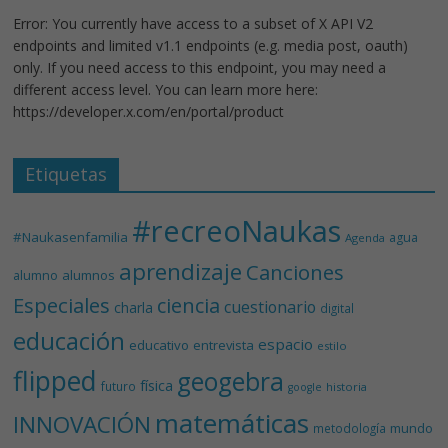
Error: You currently have access to a subset of X API V2
endpoints and limited v1.1 endpoints (e.g. media post, oauth)
only. If you need access to this endpoint, you may need a
different access level. You can learn more here:
https://developer.x.com/en/portal/product
Etiquetas
#recreoNaukas
#Naukasenfamilia
agua
Agenda
aprendizaje
Canciones
alumnos
alumno
Especiales
ciencia
cuestionario
charla
digital
educación
espacio
educativo
entrevista
estilo
flipped
geogebra
física
futuro
historia
google
matemáticas
INNOVACIÓN
mundo
metodología