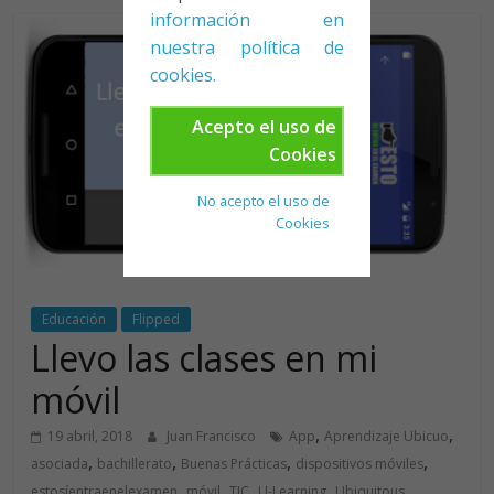
información en
nuestra política de
cookies.
Acepto el uso de
Cookies
No acepto el uso de
Cookies
Educación
Flipped
Llevo las clases en mi
móvil
,
,
19 abril, 2018
Juan Francisco
App
Aprendizaje Ubicuo
,
,
,
,
asociada
bachillerato
Buenas Prácticas
dispositivos móviles
,
,
,
,
estosíentraenelexamen
móvil
TIC
U-Learning
Ubiquitous