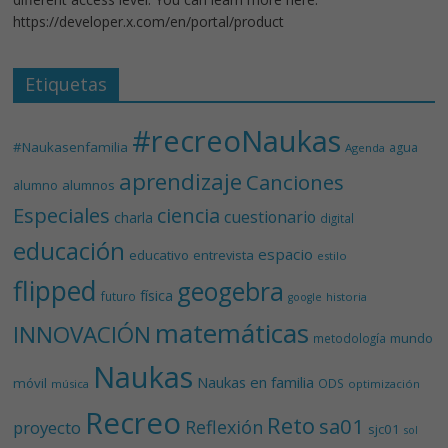
https://developer.x.com/en/portal/product
Etiquetas
#recreoNaukas
#Naukasenfamilia
agua
Agenda
aprendizaje
Canciones
alumnos
alumno
Especiales
ciencia
cuestionario
charla
digital
educación
espacio
educativo
entrevista
estilo
flipped
geogebra
física
futuro
historia
google
matemáticas
INNOVACIÓN
mundo
metodología
Naukas
Naukas en familia
móvil
ODS
música
optimización
Recreo
Reto
sa01
Reflexión
proyecto
sjc01
sol