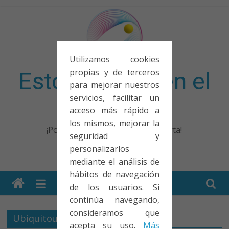
Saltar
al
contenido
Utilizamos cookies
propias y de terceros
Esto no entra en el
para mejorar nuestros
servicios, facilitar un
examen
acceso más rápido a
los mismos, mejorar la
¡Porque no solo el examen importa!
seguridad y
personalizarlos
mediante el análisis de
hábitos de navegación
de los usuarios. Si
continúa navegando,
consideramos que
Ubiquitous Learning
acepta su uso.
Más