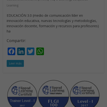
Learning
EDUCACIÓN 3.0 (medio de comunicación líder en
innovación educativa, nuevas tecnologías y metodologías,
innovación docente, formación y recursos para profesores)
ha
Compartir:
F
Li
T
W
ac
n
w
h
Leer más
e
k
itt
at
b
e
er
s
o
dI
A
o
n
p
k
p