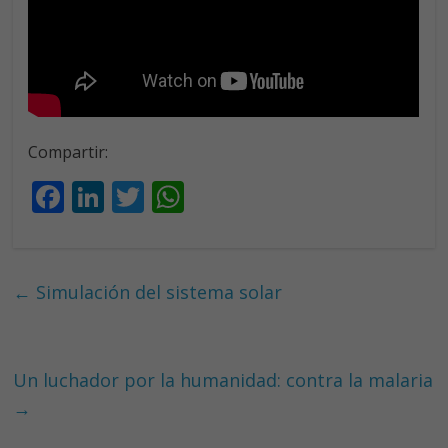
Compartir:
F
Li
T
W
ac
n
w
h
e
k
itt
at
b
e
er
s
←
Simulación del sistema solar
o
dI
A
o
n
p
k
p
Un luchador por la humanidad: contra la malaria
→