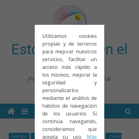
Saltar
al
contenido
Utilizamos cookies
propias y de terceros
Esto no entra en el
para mejorar nuestros
servicios, facilitar un
examen
acceso más rápido a
los mismos, mejorar la
¡Porque no solo el examen importa!
seguridad y
personalizarlos
mediante el análisis de
hábitos de navegación
de los usuarios. Si
continúa navegando,
consideramos que
acepta su uso.
Más
Biología
Qué guapo!
Tecnología
Videos
¿Sabías