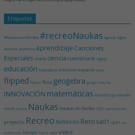
Etiquetas
#recreoNaukas
#Naukasenfamilia
agua
Agenda
aprendizaje
Canciones
alumnos
alumno
Especiales
ciencia
cuestionario
charla
digital
educación
espacio
educativo
entrevista
estilo
flipped
geogebra
física
futuro
historia
google
matemáticas
INNOVACIÓN
mundo
metodología
Naukas
Naukas en familia
móvil
ODS
música
optimización
Recreo
Reto
sa01
Reflexión
proyecto
sjc01
sol
video
tiempo
vida
testimonio
Tierra