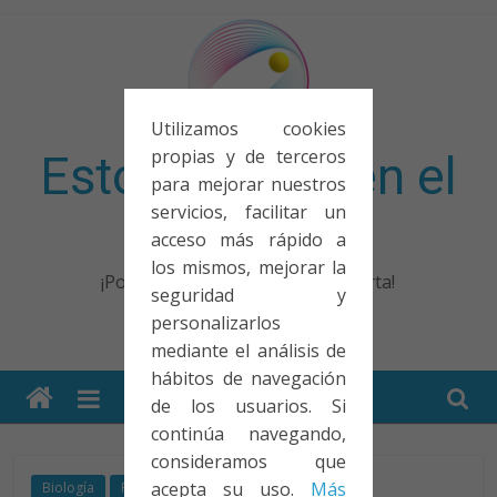
Saltar
al
contenido
Utilizamos cookies
propias y de terceros
Esto no entra en el
para mejorar nuestros
servicios, facilitar un
examen
acceso más rápido a
los mismos, mejorar la
¡Porque no solo el examen importa!
seguridad y
personalizarlos
mediante el análisis de
hábitos de navegación
de los usuarios. Si
continúa navegando,
consideramos que
acepta su uso.
Más
Biología
Reflexión