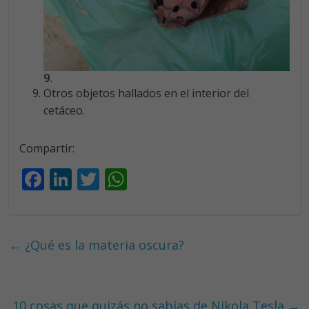
9.
Otros objetos hallados en el interior del
cetáceo.
Compartir:
F
Li
T
W
ac
n
w
h
e
k
itt
at
b
e
er
s
←
¿Qué es la materia oscura?
o
dI
A
o
n
p
10 cosas que quizás no sabías de Nikola Tesla
→