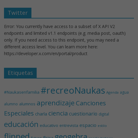
Twitter
Error: You currently have access to a subset of X API V2
endpoints and limited v1.1 endpoints (e.g. media post, oauth)
only. If you need access to this endpoint, you may need a
different access level. You can learn more here:
https://developer.x.com/en/portal/product
Etiquetas
#recreoNaukas
#Naukasenfamilia
agua
Agenda
aprendizaje
Canciones
alumnos
alumno
Especiales
ciencia
cuestionario
charla
digital
educación
espacio
educativo
entrevista
estilo
flipped
geogebra
física
futuro