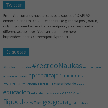
Twitter
Error: You currently have access to a subset of X API V2
endpoints and limited v1.1 endpoints (e.g. media post, oauth)
only. If you need access to this endpoint, you may need a
different access level. You can learn more here:
https://developer.x.com/en/portal/product
Etiquetas
#recreoNaukas
#Naukasenfamilia
agua
Agenda
aprendizaje
Canciones
alumnos
alumno
Especiales
ciencia
cuestionario
charla
digital
educación
espacio
educativo
entrevista
estilo
flipped
geogebra
física
futuro
historia
google