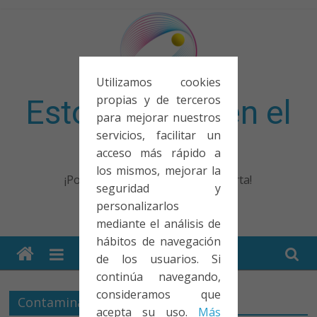
Saltar
al
contenido
Utilizamos cookies
propias y de terceros
Esto no entra en el
para mejorar nuestros
servicios, facilitar un
examen
acceso más rápido a
los mismos, mejorar la
¡Porque no solo el examen importa!
seguridad y
personalizarlos
mediante el análisis de
hábitos de navegación
de los usuarios. Si
continúa navegando,
consideramos que
Contaminación agua
acepta su uso.
Más