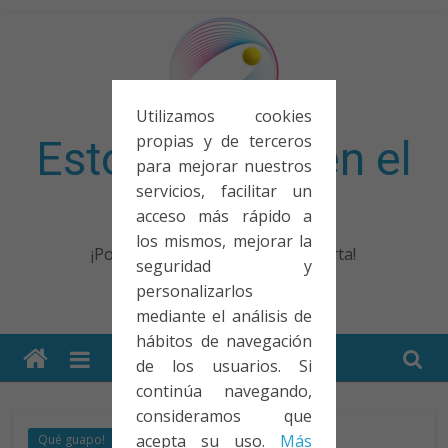
Saltar
al
contenido
Utilizamos cookies
propias y de terceros
Esto no entra en el
para mejorar nuestros
servicios, facilitar un
examen
acceso más rápido a
los mismos, mejorar la
¡Porque no solo el examen importa!
seguridad y
personalizarlos
mediante el análisis de
hábitos de navegación
de los usuarios. Si
continúa navegando,
consideramos que
acepta su uso.
Más
Qué guapo!