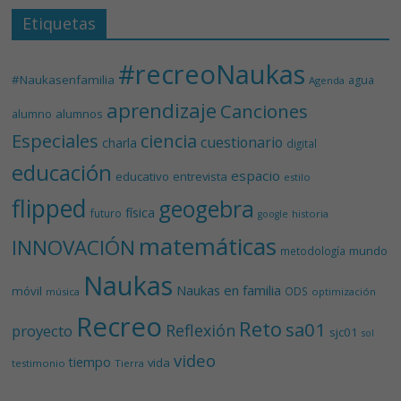
Etiquetas
#recreoNaukas
#Naukasenfamilia
agua
Agenda
aprendizaje
Canciones
alumnos
alumno
Especiales
ciencia
cuestionario
charla
digital
educación
espacio
educativo
entrevista
estilo
flipped
geogebra
física
futuro
historia
google
matemáticas
INNOVACIÓN
mundo
metodología
Naukas
Naukas en familia
móvil
ODS
música
optimización
Recreo
Reto
sa01
Reflexión
proyecto
sjc01
sol
video
tiempo
vida
testimonio
Tierra