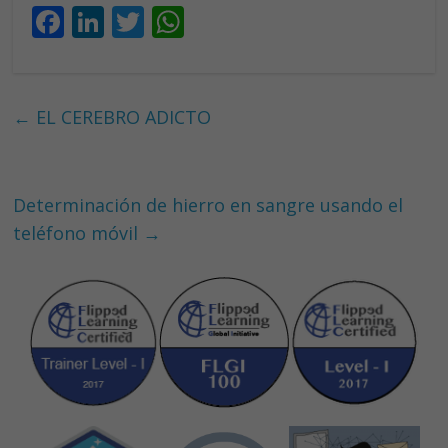
F
Li
T
W
ac
n
w
h
e
k
itt
at
b
e
er
s
←
EL CEREBRO ADICTO
o
dI
A
o
n
p
k
p
Determinación de hierro en sangre usando el
teléfono móvil
→