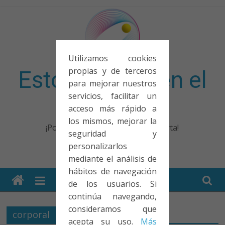
Saltar
al
contenido
Utilizamos cookies
propias y de terceros
Esto no entra en el
para mejorar nuestros
servicios, facilitar un
examen
acceso más rápido a
los mismos, mejorar la
¡Porque no solo el examen importa!
seguridad y
personalizarlos
mediante el análisis de
hábitos de navegación
de los usuarios. Si
continúa navegando,
consideramos que
corporal
acepta su uso.
Más