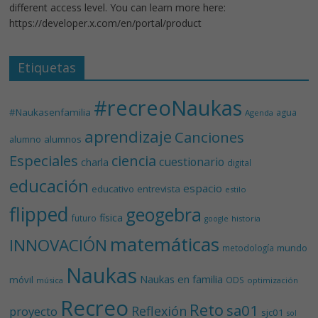
different access level. You can learn more here:
https://developer.x.com/en/portal/product
Etiquetas
#recreoNaukas
#Naukasenfamilia
agua
Agenda
aprendizaje
Canciones
alumnos
alumno
Especiales
ciencia
cuestionario
charla
digital
educación
espacio
educativo
entrevista
estilo
flipped
geogebra
física
futuro
historia
google
matemáticas
INNOVACIÓN
mundo
metodología
Naukas
Naukas en familia
móvil
ODS
música
optimización
Recreo
Reto
sa01
Reflexión
proyecto
sjc01
sol