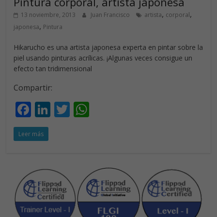
Pintura corporal, artista japonesa
k
p
,
,
13 noviembre, 2013
Juan Francisco
artista
corporal
,
japonesa
Pintura
Hikarucho es una artista japonesa experta en pintar sobre la
piel usando pinturas acrílicas. ¡Algunas veces consigue un
efecto tan tridimensional
Compartir:
F
Li
T
W
ac
n
w
h
Leer más
e
k
itt
at
b
e
er
s
o
dI
A
o
n
p
k
p