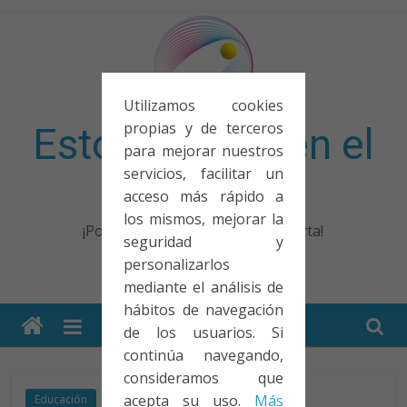
Saltar
al
contenido
Utilizamos cookies
propias y de terceros
Esto no entra en el
para mejorar nuestros
servicios, facilitar un
examen
acceso más rápido a
los mismos, mejorar la
¡Porque no solo el examen importa!
seguridad y
personalizarlos
mediante el análisis de
hábitos de navegación
de los usuarios. Si
continúa navegando,
consideramos que
acepta su uso.
Más
Educación