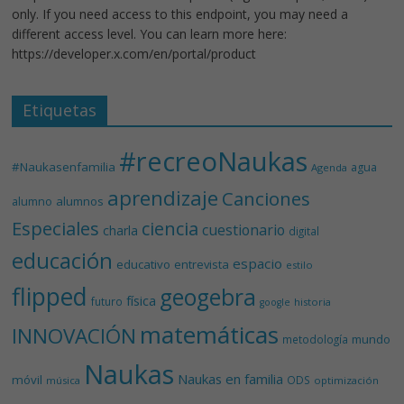
only. If you need access to this endpoint, you may need a
different access level. You can learn more here:
https://developer.x.com/en/portal/product
Etiquetas
#recreoNaukas
#Naukasenfamilia
agua
Agenda
aprendizaje
Canciones
alumnos
alumno
Especiales
ciencia
cuestionario
charla
digital
educación
espacio
educativo
entrevista
estilo
flipped
geogebra
física
futuro
historia
google
matemáticas
INNOVACIÓN
mundo
metodología
Naukas
Naukas en familia
móvil
ODS
música
optimización