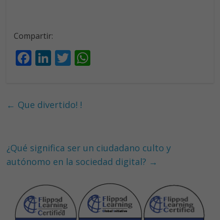
Compartir:
F
Li
T
W
ac
n
w
h
e
k
itt
at
b
e
er
s
←
Que divertido! !
o
dI
A
o
n
p
k
p
¿Qué significa ser un ciudadano culto y
autónomo en la sociedad digital?
→