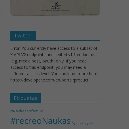
Twitter
Error: You currently have access to a subset of
→
X API V2 endpoints and limited v1.1 endpoints
(e.g. media post, oauth) only. If you need
access to this endpoint, you may need a
different access level. You can learn more here:
https://developer.x.com/en/portal/product
Etiquetas
#Naukasenfamilia
#recreoNaukas
agua
Agenda