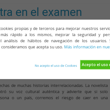
tra en el examen
mporta!
cookies propias y de terceros para mejorar nuestros servicio
más rápido a los mismos, mejorar la seguridad y pers
ACIONES, PONENCIAS Y CURSOS
¿QUIÉNES SOMOS?
YOUTU
l análisis de hábitos de navegación de los usuarios. 
 consideramos que acepta su uso.
Más información en nues
El peligro de la historia única
Acepto el uso 
No acepto el uso de Cookies
,
gro
única
echas de muchas historias interrelacionadas. La novelista
ró su voz cultural auténtica y advierte que si solo
rsona o un país, corremos el riesgo de caer en una