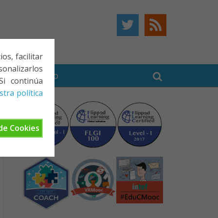
s, facilitar
onalizarlos
BE
CONTACTO
Si continúa
tra política
de Cookies