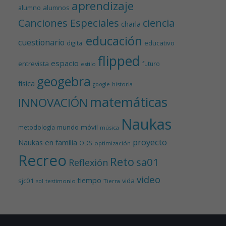
aprendizaje
alumnos
alumno
Canciones Especiales
ciencia
charla
educación
cuestionario
educativo
digital
flipped
espacio
entrevista
futuro
estilo
geogebra
física
historia
google
matemáticas
INNOVACIÓN
Naukas
mundo
móvil
metodología
música
proyecto
Naukas en familia
ODS
optimización
Recreo
Reto
sa01
Reflexión
video
tiempo
sjc01
vida
testimonio
Tierra
sol