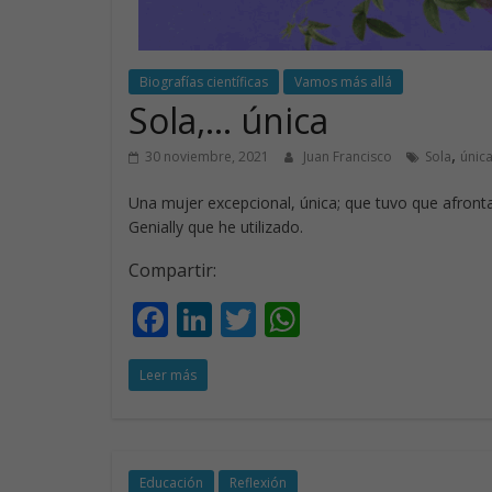
Biografías científicas
Vamos más allá
Sola,… única
,
30 noviembre, 2021
Juan Francisco
Sola
únic
Una mujer excepcional, única; que tuvo que afronta
Genially que he utilizado.
Compartir:
F
Li
T
W
ac
n
w
h
Leer más
e
k
itt
at
b
e
er
s
o
dI
A
Educación
Reflexión