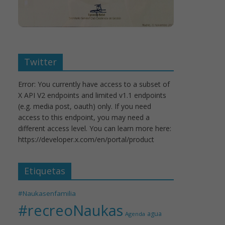
Twitter
Error: You currently have access to a subset of
X API V2 endpoints and limited v1.1 endpoints
(e.g. media post, oauth) only. If you need
access to this endpoint, you may need a
different access level. You can learn more here:
https://developer.x.com/en/portal/product
Etiquetas
#Naukasenfamilia
#recreoNaukas
agua
Agenda