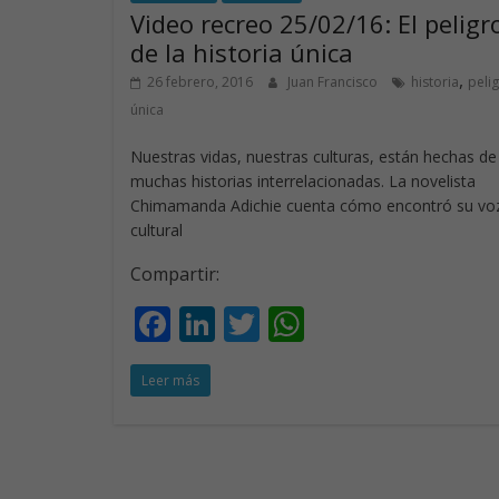
o
n
p
Video recreo 25/02/16: El peligr
k
p
de la historia única
,
26 febrero, 2016
Juan Francisco
historia
peli
única
Nuestras vidas, nuestras culturas, están hechas de
muchas historias interrelacionadas. La novelista
Chimamanda Adichie cuenta cómo encontró su vo
cultural
Compartir:
F
Li
T
W
ac
n
w
h
Leer más
e
k
itt
at
b
e
er
s
o
dI
A