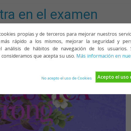
tra en el examen
mporta!
cookies propias y de terceros para mejorar nuestros servicio
más rápido a los mismos, mejorar la seguridad y pers
ACIONES, PONENCIAS Y CURSOS
¿QUIÉNES SOMOS?
YOUTU
l análisis de hábitos de navegación de los usuarios. 
 consideramos que acepta su uso.
Más información en nues
Acepto el uso 
No acepto el uso de Cookies