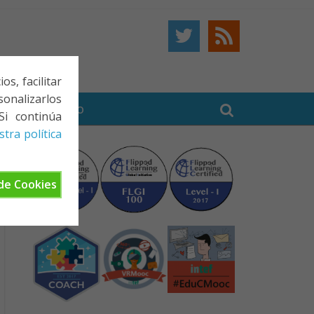
s, facilitar
onalizarlos
BE
CONTACTO
Si continúa
tra política
de Cookies