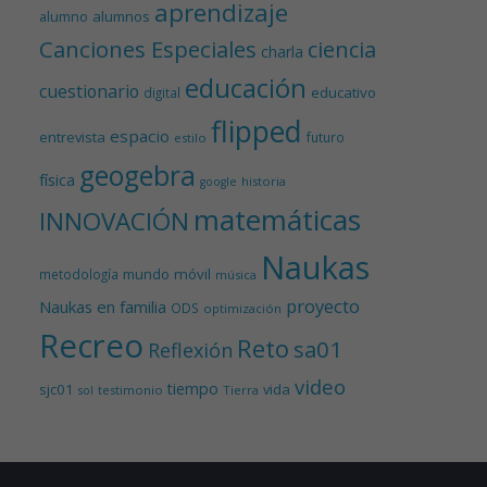
aprendizaje
alumnos
alumno
Canciones Especiales
ciencia
charla
educación
cuestionario
educativo
digital
flipped
espacio
entrevista
futuro
estilo
geogebra
física
historia
google
matemáticas
INNOVACIÓN
Naukas
mundo
móvil
metodología
música
proyecto
Naukas en familia
ODS
optimización
Recreo
Reto
sa01
Reflexión
video
tiempo
sjc01
vida
testimonio
Tierra
sol