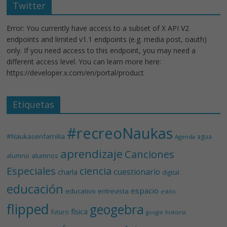
Twitter
Error: You currently have access to a subset of X API V2
endpoints and limited v1.1 endpoints (e.g. media post, oauth)
only. If you need access to this endpoint, you may need a
different access level. You can learn more here:
https://developer.x.com/en/portal/product
Etiquetas
#recreoNaukas
#Naukasenfamilia
agua
Agenda
aprendizaje
Canciones
alumnos
alumno
Especiales
ciencia
cuestionario
charla
digital
educación
espacio
educativo
entrevista
estilo
flipped
geogebra
física
futuro
historia
google