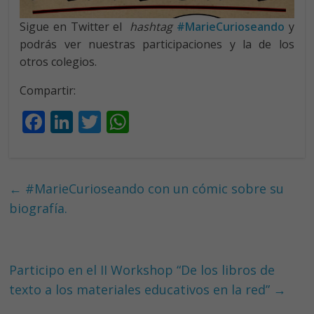
Sigue en Twitter el
hashtag
#MarieCurioseando
y
podrás ver nuestras participaciones y la de los
otros colegios.
Compartir:
F
Li
T
W
ac
n
w
h
e
k
itt
at
b
e
er
s
←
#MarieCurioseando con un cómic sobre su
o
dI
A
biografía.
o
n
p
k
p
Participo en el II Workshop “De los libros de
texto a los materiales educativos en la red”
→