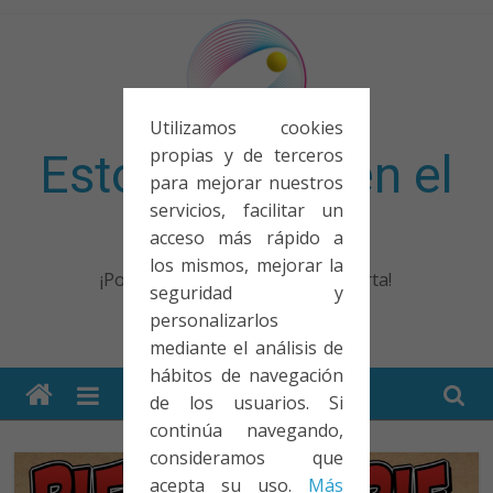
Saltar
al
contenido
Utilizamos cookies
propias y de terceros
Esto no entra en el
para mejorar nuestros
servicios, facilitar un
examen
acceso más rápido a
los mismos, mejorar la
¡Porque no solo el examen importa!
seguridad y
personalizarlos
mediante el análisis de
hábitos de navegación
de los usuarios. Si
continúa navegando,
consideramos que
acepta su uso.
Más