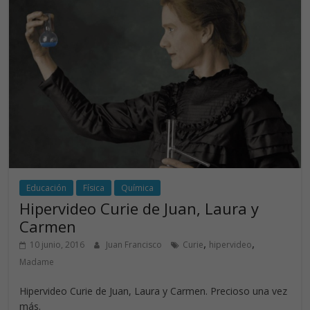
o
n
p
k
p
Educación
Física
Química
Hipervideo Curie de Juan, Laura y
Carmen
,
,
10 junio, 2016
Juan Francisco
Curie
hipervideo
Madame
Hipervideo Curie de Juan, Laura y Carmen. Precioso una vez
más.