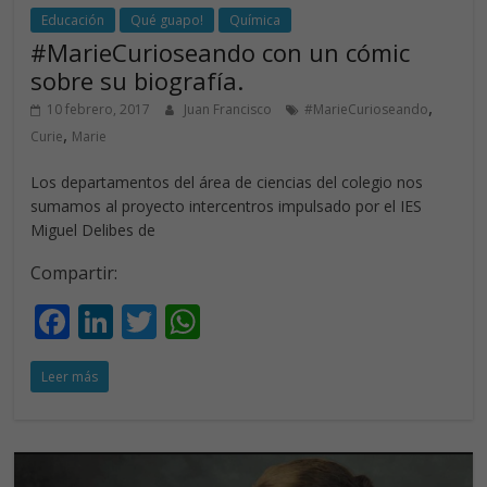
Educación
Qué guapo!
Química
#MarieCurioseando con un cómic
sobre su biografía.
,
10 febrero, 2017
Juan Francisco
#MarieCurioseando
,
Curie
Marie
Los departamentos del área de ciencias del colegio nos
sumamos al proyecto intercentros impulsado por el IES
Miguel Delibes de
Compartir:
F
Li
T
W
ac
n
w
h
Leer más
e
k
itt
at
b
e
er
s
o
dI
A