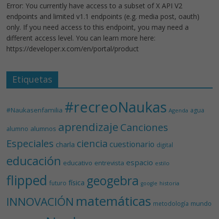
Error: You currently have access to a subset of X API V2
endpoints and limited v1.1 endpoints (e.g. media post, oauth)
only. If you need access to this endpoint, you may need a
different access level. You can learn more here:
https://developer.x.com/en/portal/product
Etiquetas
#recreoNaukas
#Naukasenfamilia
agua
Agenda
aprendizaje
Canciones
alumnos
alumno
Especiales
ciencia
cuestionario
charla
digital
educación
espacio
educativo
entrevista
estilo
flipped
geogebra
física
futuro
historia
google
matemáticas
INNOVACIÓN
mundo
metodología