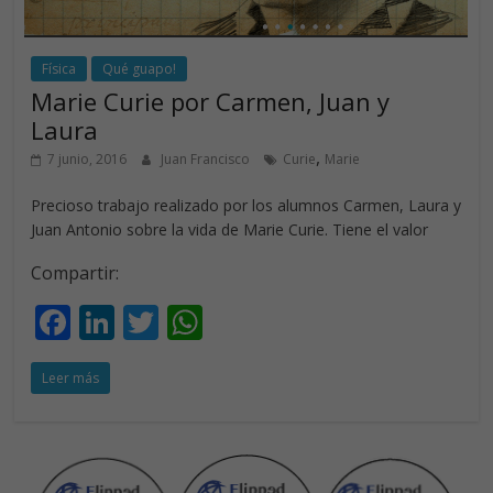
Física
Qué guapo!
Marie Curie por Carmen, Juan y
Laura
,
7 junio, 2016
Juan Francisco
Curie
Marie
Precioso trabajo realizado por los alumnos Carmen, Laura y
Juan Antonio sobre la vida de Marie Curie. Tiene el valor
Compartir:
F
Li
T
W
ac
n
w
h
Leer más
e
k
itt
at
b
e
er
s
o
dI
A