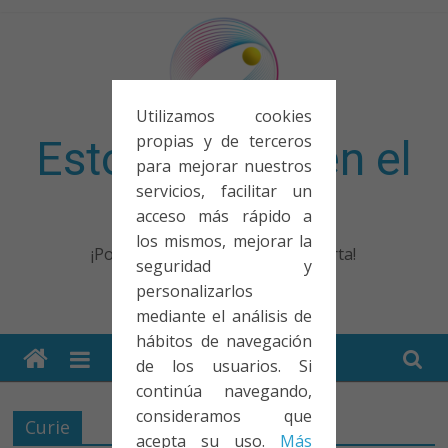
Saltar
al
contenido
Utilizamos cookies
propias y de terceros
Esto no entra en el
para mejorar nuestros
servicios, facilitar un
examen
acceso más rápido a
los mismos, mejorar la
¡Porque no solo el examen importa!
seguridad y
personalizarlos
mediante el análisis de
hábitos de navegación
de los usuarios. Si
continúa navegando,
consideramos que
Curie
acepta su uso.
Más