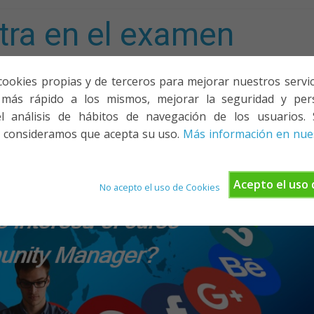
tra en el examen
mporta!
cookies propias y de terceros para mejorar nuestros servicio
más rápido a los mismos, mejorar la seguridad y pers
ACIONES, PONENCIAS Y CURSOS
¿QUIÉNES SOMOS?
YOUTU
l análisis de hábitos de navegación de los usuarios. 
 consideramos que acepta su uso.
Más información en nues
Acepto el uso 
No acepto el uso de Cookies