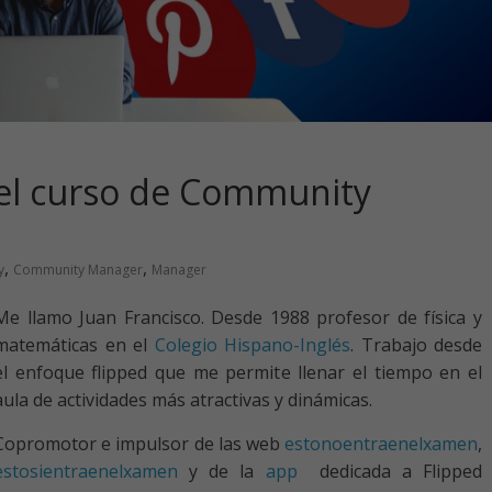
 el curso de Community
,
,
y
Community Manager
Manager
Me llamo Juan Francisco. Desde 1988 profesor de física y
matemáticas en el
Colegio Hispano-Inglés
. Trabajo desde
el enfoque flipped que me permite llenar el tiempo en el
aula de actividades más atractivas y dinámicas.
Copromotor e impulsor de las web
estonoentraenelxamen
,
estosientraenelxamen
y de la
app
dedicada a Flipped