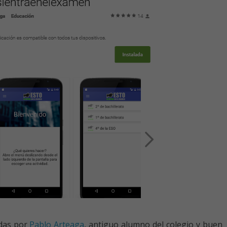
adas por
Pablo Arteaga
, antiguo alumno del colegio y buen