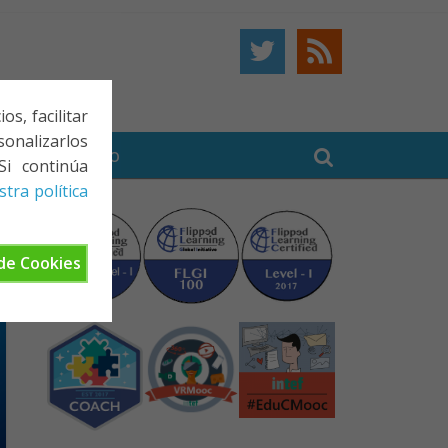
s, facilitar
onalizarlos
BE
CONTACTO
Si continúa
tra política
de Cookies