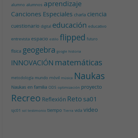
aprendizaje
alumnos
alumno
Canciones Especiales
ciencia
charla
educación
cuestionario
educativo
digital
flipped
espacio
entrevista
futuro
estilo
geogebra
física
historia
google
matemáticas
INNOVACIÓN
Naukas
mundo
móvil
metodología
música
proyecto
Naukas en familia
ODS
optimización
Recreo
Reto
sa01
Reflexión
video
tiempo
sjc01
vida
testimonio
Tierra
sol