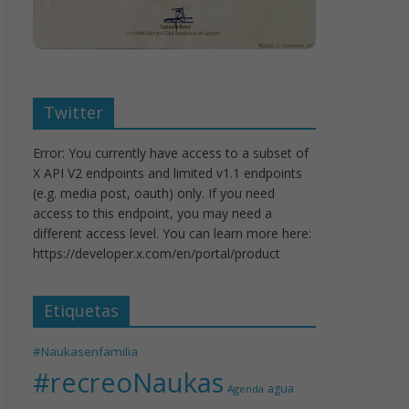
Twitter
Error: You currently have access to a subset of
X API V2 endpoints and limited v1.1 endpoints
(e.g. media post, oauth) only. If you need
access to this endpoint, you may need a
different access level. You can learn more here:
https://developer.x.com/en/portal/product
Etiquetas
#Naukasenfamilia
#recreoNaukas
agua
Agenda