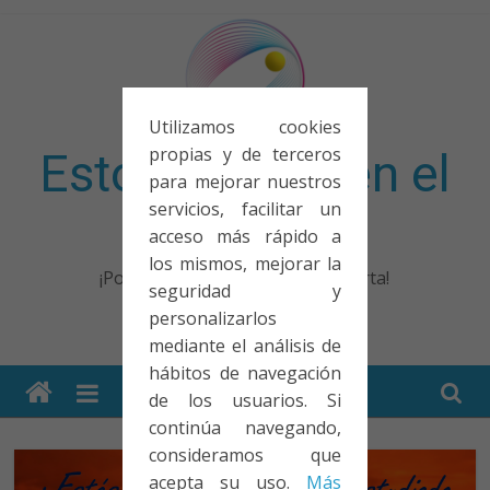
Saltar
al
contenido
Utilizamos cookies
propias y de terceros
Esto no entra en el
para mejorar nuestros
servicios, facilitar un
examen
acceso más rápido a
los mismos, mejorar la
¡Porque no solo el examen importa!
seguridad y
personalizarlos
mediante el análisis de
hábitos de navegación
de los usuarios. Si
continúa navegando,
consideramos que
acepta su uso.
Más