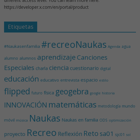
different access level. You can learn more here:
https://developer.x.com/en/portal/product
Etiquetas
#recreoNaukas
#Naukasenfamilia
agua
Agenda
aprendizaje
Canciones
alumnos
alumno
Especiales
ciencia
cuestionario
charla
digital
educación
espacio
educativo
entrevista
estilo
flipped
geogebra
física
futuro
historia
google
matemáticas
INNOVACIÓN
mundo
metodología
Naukas
Naukas en familia
móvil
ODS
música
optimización
Recreo
Reto
sa01
Reflexión
proyecto
sjc01
sol