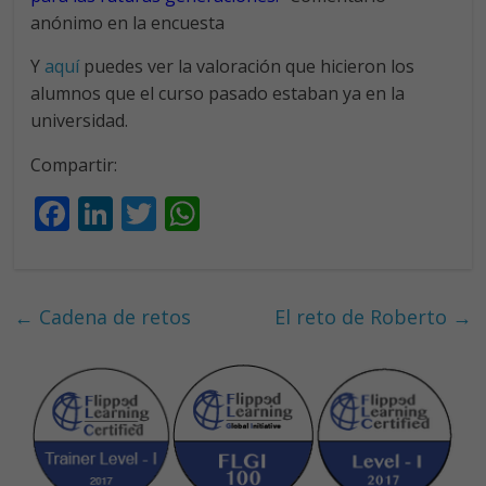
anónimo en la encuesta
Y
aquí
puedes ver la valoración que hicieron los
alumnos que el curso pasado estaban ya en la
universidad.
Compartir:
F
Li
T
W
ac
n
w
h
e
k
itt
at
b
e
er
s
←
Cadena de retos
El reto de Roberto
→
o
dI
A
o
n
p
k
p