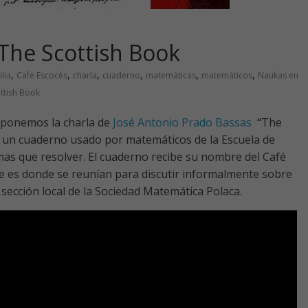
 The Scottish Book
,
,
,
,
,
,
lia
Café Escocés
charla
cuaderno
matemáticas
matemáticos
Naukas en
ttish Book
ponemos la charla de
José Antonio Prado Bassas
“
The
e un cuaderno usado por matemáticos de la Escuela de
s que resolver. El cuaderno recibe su nombre del Café
ue es donde se reunían para discutir informalmente sobre
sección local de la Sociedad Matemática Polaca.