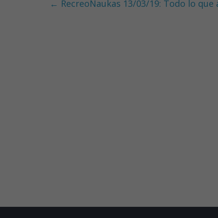
b
e
er
s
←
RecreoNaukas 13/03/19: Todo lo que 
o
dI
A
o
n
p
k
p