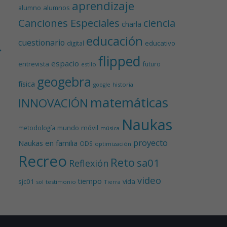
aprendizaje
alumnos
alumno
Canciones Especiales
ciencia
charla
educación
cuestionario
educativo
digital
→
flipped
espacio
entrevista
futuro
estilo
geogebra
física
historia
google
matemáticas
INNOVACIÓN
Naukas
mundo
móvil
metodología
música
proyecto
Naukas en familia
ODS
optimización
Recreo
Reto
sa01
Reflexión
video
tiempo
sjc01
vida
testimonio
Tierra
sol