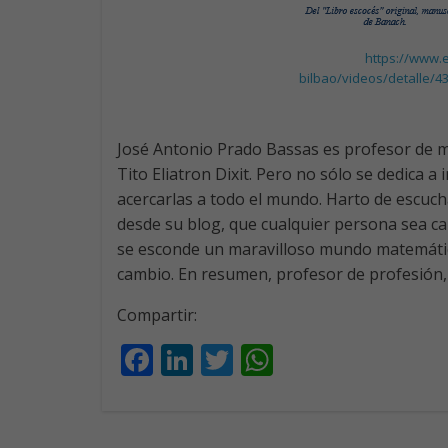
https://www.e
bilbao/videos/detalle/4
José Antonio Prado Bassas es profesor de ma
Tito Eliatron Dixit. Pero no sólo se dedica a
acercarlas a todo el mundo. Harto de escuch
desde su blog, que cualquier persona sea ca
se esconde un maravilloso mundo matemátic
cambio. En resumen, profesor de profesión, 
Compartir:
F
Li
T
W
ac
n
w
h
e
k
itt
at