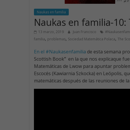
Naukas en familia
Naukas en familia-10:
13 marzo, 2019
Juan Francisco
#Naukasenfami
,
,
,
familia
problemas
Sociedad Matemática Polaca
The Sco
En el
#Naukasenfamilia
de esta semana pro
Scottish Book
”
en la que nos explicaque fu
Matemáticas de Lwow para apuntar problema
Escocés (Kawiarnia Szkocka) en Leópolis, q
matemáticas después de las reuniones de la 