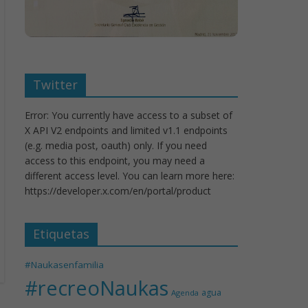
Twitter
Error: You currently have access to a subset of
X API V2 endpoints and limited v1.1 endpoints
(e.g. media post, oauth) only. If you need
access to this endpoint, you may need a
different access level. You can learn more here:
https://developer.x.com/en/portal/product
Etiquetas
#Naukasenfamilia
#recreoNaukas
agua
Agenda