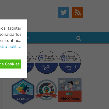
s, facilitar
onalizarlos
BE
CONTACTO
Si continúa
tra política
de Cookies