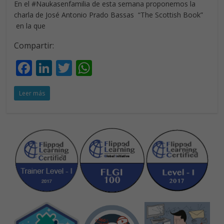
En el #Naukasenfamilia de esta semana proponemos la
charla de José Antonio Prado Bassas “The Scottish Book”
en la que
Compartir:
F
Li
T
W
ac
n
w
h
Leer más
e
k
itt
at
b
e
er
s
o
dI
A
o
n
p
k
p