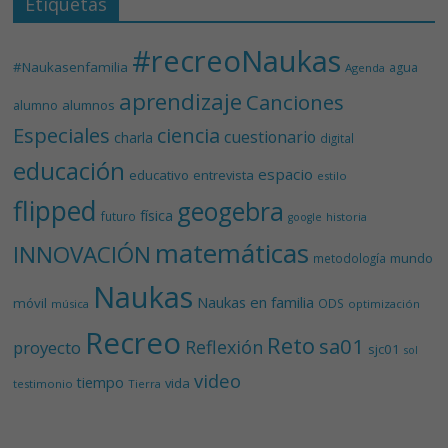
Etiquetas
#recreoNaukas
#Naukasenfamilia
agua
Agenda
aprendizaje
Canciones
alumnos
alumno
Especiales
ciencia
cuestionario
charla
digital
educación
espacio
educativo
entrevista
estilo
flipped
geogebra
física
futuro
historia
google
matemáticas
INNOVACIÓN
mundo
metodología
Naukas
Naukas en familia
móvil
ODS
música
optimización
Recreo
Reto
sa01
Reflexión
proyecto
sjc01
sol
video
tiempo
vida
testimonio
Tierra