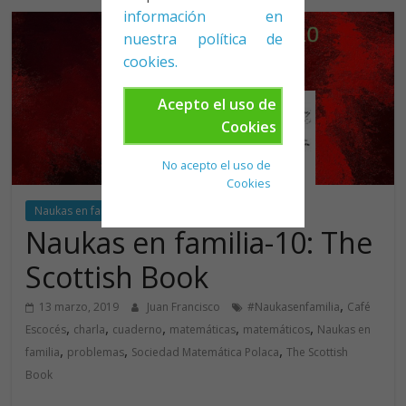
información en
nuestra política de
cookies.
Acepto el uso de
Cookies
No acepto el uso de
Cookies
Naukas en familia
Naukas en familia-10: The
Scottish Book
,
13 marzo, 2019
Juan Francisco
#Naukasenfamilia
Café
,
,
,
,
,
Escocés
charla
cuaderno
matemáticas
matemáticos
Naukas en
,
,
,
familia
problemas
Sociedad Matemática Polaca
The Scottish
Book