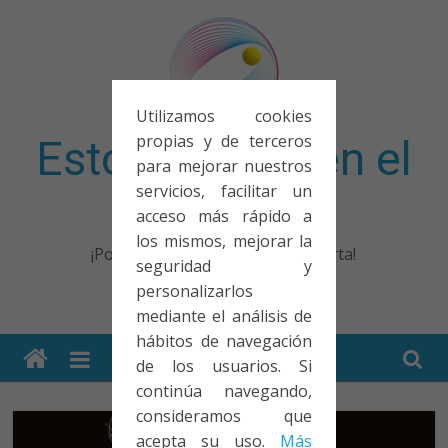
Saltar
al
contenido
Utilizamos cookies
propias y de terceros
Esto no entra en el
para mejorar nuestros
servicios, facilitar un
examen
acceso más rápido a
los mismos, mejorar la
¡Porque no solo el examen importa!
seguridad y
personalizarlos
mediante el análisis de
hábitos de navegación
de los usuarios. Si
continúa navegando,
consideramos que
acepta su uso.
Más