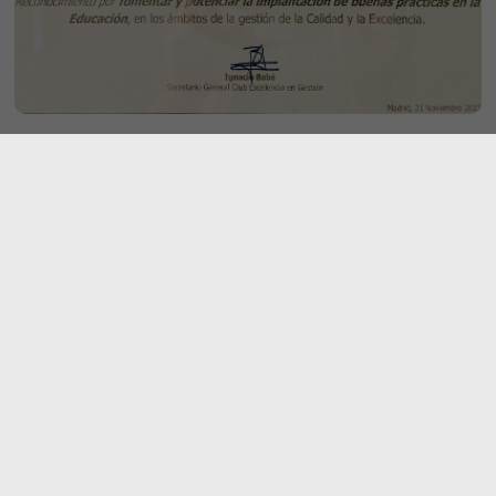
Twitter
Error: You currently have access to a subset of X API V2
endpoints and limited v1.1 endpoints (e.g. media post, oauth)
only. If you need access to this endpoint, you may need a
different access level. You can learn more here:
https://developer.x.com/en/portal/product
Etiquetas
#recreoNaukas
#Naukasenfamilia
agua
Agenda