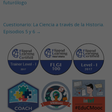
o
dI
A
futurólogo
o
n
p
k
p
Cuestionario: La Ciencia a través de la Historia.
Episodios 5 y 6
→