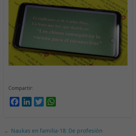
Compartir:
F
Li
T
W
ac
n
w
h
e
k
itt
at
b
e
er
s
←
Naukas en familia-18: De profesión