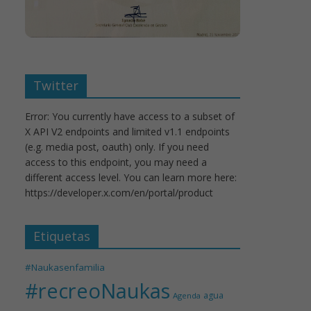
Twitter
Error: You currently have access to a subset of
X API V2 endpoints and limited v1.1 endpoints
(e.g. media post, oauth) only. If you need
access to this endpoint, you may need a
different access level. You can learn more here:
https://developer.x.com/en/portal/product
Etiquetas
#Naukasenfamilia
#recreoNaukas
agua
Agenda