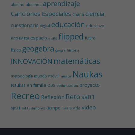
aprendizaje
alumnos
alumno
Canciones Especiales
ciencia
charla
educación
cuestionario
educativo
digital
flipped
espacio
entrevista
futuro
estilo
geogebra
física
historia
google
matemáticas
INNOVACIÓN
Naukas
mundo
móvil
metodología
música
proyecto
Naukas en familia
ODS
optimización
Recreo
Reto
sa01
Reflexión
video
tiempo
sjc01
vida
testimonio
Tierra
sol