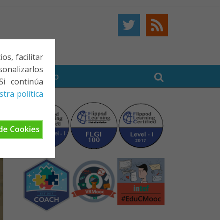
s, facilitar
onalizarlos
BE
CONTACTO
Si continúa
tra política
de Cookies