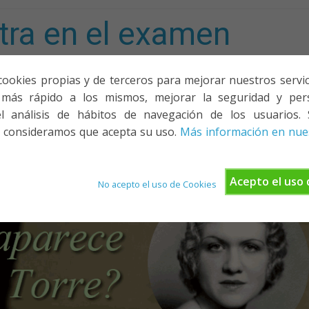
tra en el examen
mporta!
cookies propias y de terceros para mejorar nuestros servicio
más rápido a los mismos, mejorar la seguridad y pers
ACIONES, PONENCIAS Y CURSOS
¿QUIÉNES SOMOS?
YOUTU
l análisis de hábitos de navegación de los usuarios. 
 consideramos que acepta su uso.
Más información en nues
Acepto el uso 
No acepto el uso de Cookies