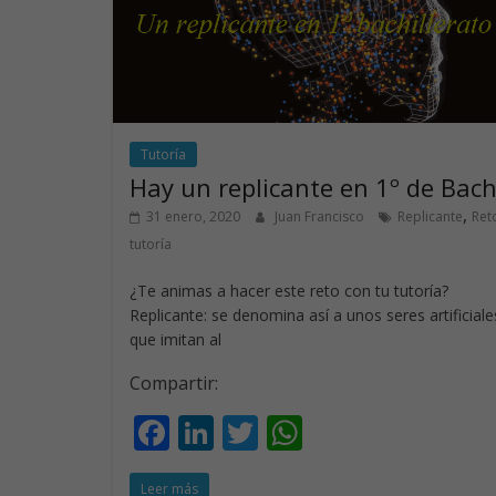
o
n
p
k
p
Tutoría
Hay un replicante en 1º de Bach
,
31 enero, 2020
Juan Francisco
Replicante
Ret
tutoría
¿Te animas a hacer este reto con tu tutoría?
Replicante: se denomina así a unos seres artificiale
que imitan al
Compartir:
F
Li
T
W
ac
n
w
h
Leer más