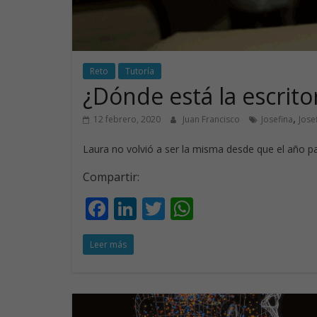
Reto
Tutoría
¿Dónde está la escrito
,
12 febrero, 2020
Juan Francisco
Josefina
Jose
Laura no volvió a ser la misma desde que el año p
Compartir:
F
Li
T
W
ac
n
w
h
Leer más
e
k
itt
at
b
e
er
s
o
dI
A