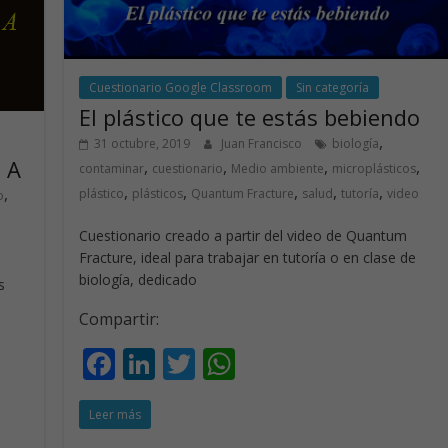
Cuestionario Google Classroom
Sin categoría
El plástico que te estás bebiendo
,
31 octubre, 2019
Juan Francisco
biología
 A
,
,
,
,
contaminar
cuestionario
Medio ambiente
microplásticos
,
,
,
,
,
,
plástico
plásticos
Quantum Fracture
salud
tutoría
video
o
Cuestionario creado a partir del video de Quantum
Fracture, ideal para trabajar en tutoría o en clase de
biología, dedicado
s
Compartir:
F
Li
T
W
ac
n
w
h
Leer más
e
k
itt
at