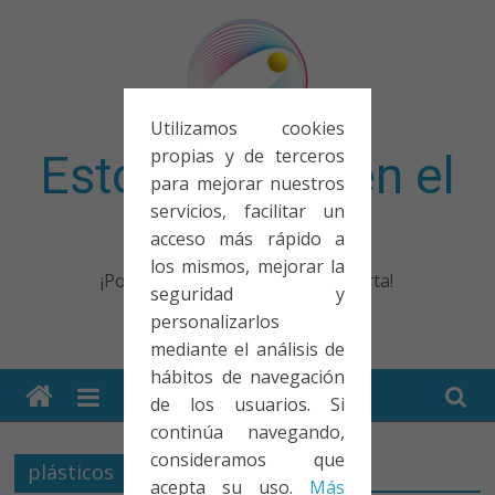
Saltar
al
contenido
Utilizamos cookies
propias y de terceros
Esto no entra en el
para mejorar nuestros
servicios, facilitar un
examen
acceso más rápido a
los mismos, mejorar la
¡Porque no solo el examen importa!
seguridad y
personalizarlos
mediante el análisis de
hábitos de navegación
de los usuarios. Si
continúa navegando,
consideramos que
plásticos
acepta su uso.
Más