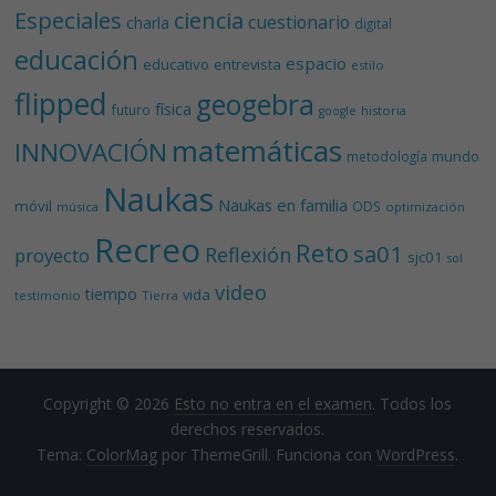
Especiales
ciencia
cuestionario
charla
digital
educación
espacio
educativo
entrevista
estilo
flipped
geogebra
física
futuro
historia
google
matemáticas
INNOVACIÓN
mundo
metodología
Naukas
Naukas en familia
móvil
ODS
música
optimización
Recreo
Reto
sa01
Reflexión
proyecto
sjc01
sol
video
tiempo
vida
testimonio
Tierra
Copyright © 2026
Esto no entra en el examen
. Todos los
derechos reservados.
Tema:
ColorMag
por ThemeGrill. Funciona con
WordPress
.