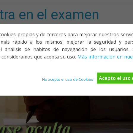
tra en el examen
mporta!
cookies propias y de terceros para mejorar nuestros servicio
más rápido a los mismos, mejorar la seguridad y pers
ACIONES, PONENCIAS Y CURSOS
¿QUIÉNES SOMOS?
YOUTU
l análisis de hábitos de navegación de los usuarios. 
 consideramos que acepta su uso.
Más información en nues
Acepto el uso 
No acepto el uso de Cookies