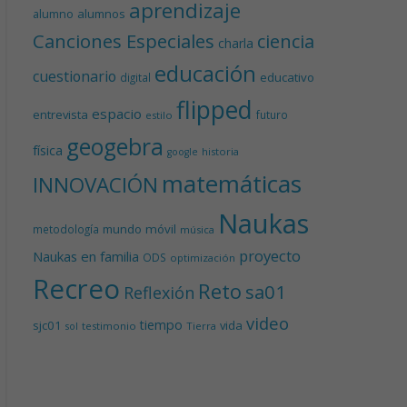
aprendizaje
alumnos
alumno
Canciones Especiales
ciencia
charla
educación
cuestionario
educativo
digital
flipped
espacio
entrevista
futuro
estilo
geogebra
física
historia
google
matemáticas
INNOVACIÓN
Naukas
mundo
móvil
metodología
música
proyecto
Naukas en familia
ODS
optimización
Recreo
Reto
sa01
Reflexión
video
tiempo
sjc01
vida
testimonio
Tierra
sol