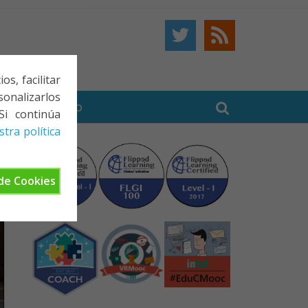
s, facilitar
onalizarlos
BE
CONTACTO
Si continúa
tra política
de Cookies