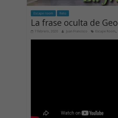
Escape room
Reto
La frase oculta de Geo
,
7 febrero, 2020
Juan Francisco
Escape Room