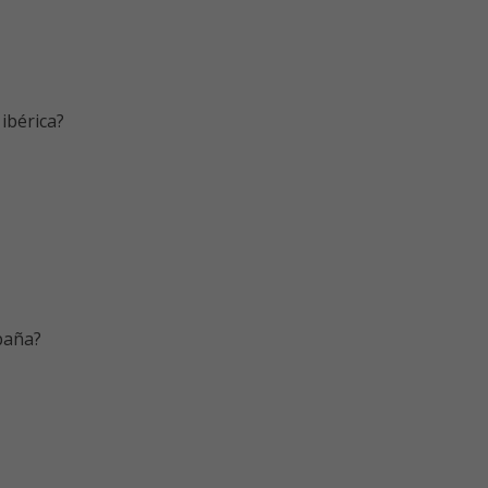
 ibérica?
spaña?