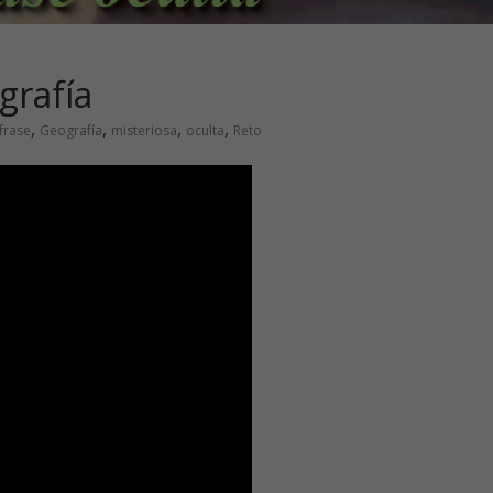
grafía
,
,
,
,
frase
Geografía
misteriosa
oculta
Reto