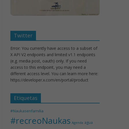
Twitter
Error: You currently have access to a subset of
X API V2 endpoints and limited v1.1 endpoints
(e.g. media post, oauth) only. If you need
access to this endpoint, you may need a
different access level. You can learn more here:
https://developer.x.com/en/portal/product
Etiquetas
#Naukasenfamilia
#recreoNaukas
agua
Agenda