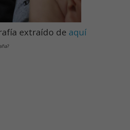
rafía extraído de
aquí
paña?