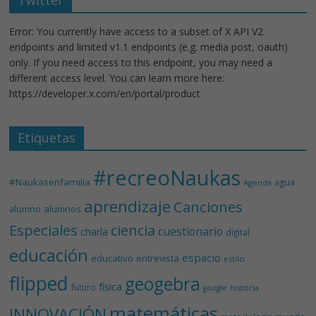
Error: You currently have access to a subset of X API V2
endpoints and limited v1.1 endpoints (e.g. media post, oauth)
only. If you need access to this endpoint, you may need a
different access level. You can learn more here:
https://developer.x.com/en/portal/product
Etiquetas
#recreoNaukas
#Naukasenfamilia
agua
Agenda
aprendizaje
Canciones
alumnos
alumno
Especiales
ciencia
cuestionario
charla
digital
educación
espacio
educativo
entrevista
estilo
flipped
geogebra
física
futuro
historia
google
matemáticas
INNOVACIÓN