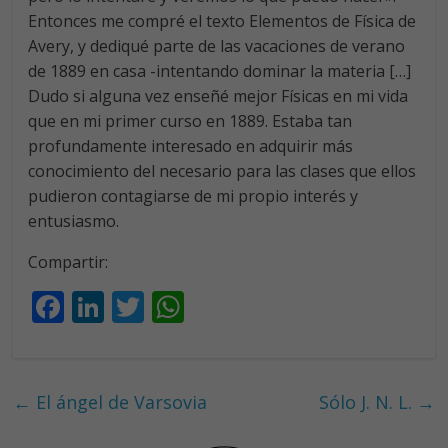
Entonces me compré el texto Elementos de Física de
Avery, y dediqué parte de las vacaciones de verano
de 1889 en casa -intentando dominar la materia […]
Dudo si alguna vez enseñé mejor Físicas en mi vida
que en mi primer curso en 1889. Estaba tan
profundamente interesado en adquirir más
conocimiento del necesario para las clases que ellos
pudieron contagiarse de mi propio interés y
entusiasmo.
Compartir:
F
Li
T
W
ac
n
w
h
e
k
itt
at
b
e
er
s
←
El ángel de Varsovia
Sólo J. N. L.
→
o
dI
A