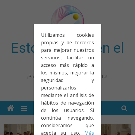
Saltar
al
contenido
Utilizamos cookies
propias y de terceros
Esto no entra en el
para mejorar nuestros
servicios, facilitar un
examen
acceso más rápido a
los mismos, mejorar la
¡Porque no solo el examen importa!
seguridad y
personalizarlos
mediante el análisis de
hábitos de navegación
de los usuarios. Si
continúa navegando,
consideramos que
acepta su uso.
Más