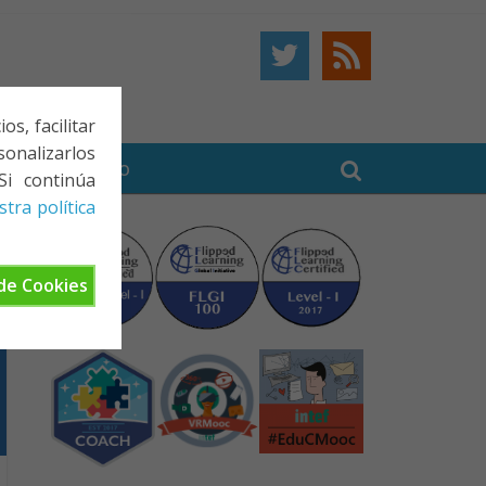
s, facilitar
onalizarlos
BE
CONTACTO
Si continúa
tra política
de Cookies