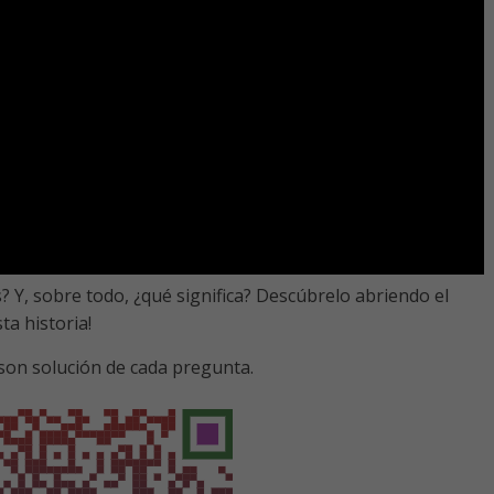
s? Y, sobre todo, ¿qué significa? Descúbrelo abriendo el
ta historia!
 son solución de cada pregunta.