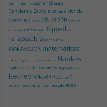
aprendizaje
alumnos
alumno
Canciones Especiales
ciencia
charla
educación
cuestionario
educativo
digital
flipped
espacio
entrevista
futuro
estilo
geogebra
física
historia
google
matemáticas
INNOVACIÓN
Naukas
mundo
móvil
metodología
música
proyecto
Naukas en familia
ODS
optimización
Recreo
Reto
sa01
Reflexión
video
tiempo
sjc01
vida
testimonio
Tierra
sol