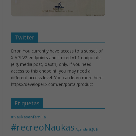
Twitter
Error: You currently have access to a subset of
X API V2 endpoints and limited v1.1 endpoints
(e.g. media post, oauth) only. If you need
access to this endpoint, you may need a
different access level. You can learn more here:
https://developer.x.com/en/portal/product
Etiquetas
#Naukasenfamilia
#recreoNaukas
agua
Agenda